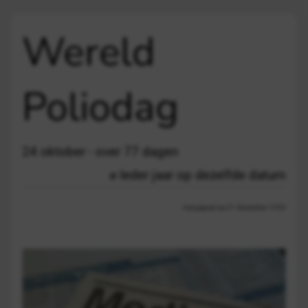
Wereld
Poliodag
24 oktober - over 77 dagen
Ieder jaar op dezelfde datum
Aangepast op 21 december 13:03