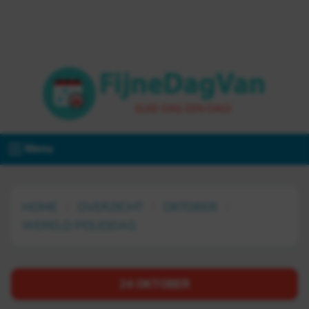
Menu
HOME
OVERZICHT
OKTOBER
WERELD POLIODAG
24 OKTOBER