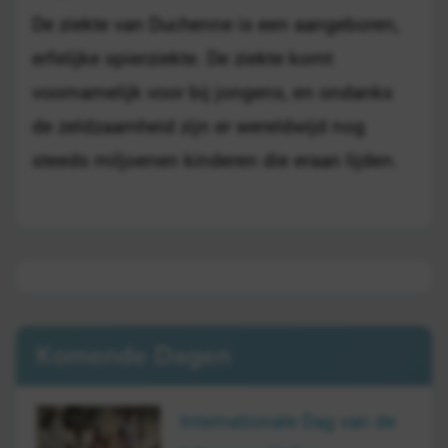
De ziekte van Duchenne is een aangeboren,
erfelijke spierziekte. De ziekte komt
voornamelijk voor bij jongens, en ondanks
de zeldzaamheid zijn er wereldwijd nog
steeds miljoenen kinderen die eraan lijden.
Komende Dagen
Internationale Dag van de