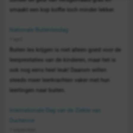
smaakt een kop koffie toch minder lekker.
Nationale Buitenlesdag
7 april
Buiten les krijgen is niet alleen goed voor de
leerprestaties van de kinderen, maar het is
ook nog eens heel leuk! Daarom willen
steeds meer leerkrachten vaker met hun
leerlingen naar buiten.
Internationale Dag van de Ziekte van
Duchenne
7 september