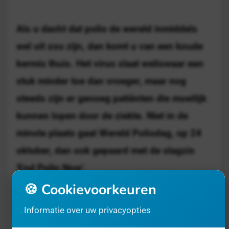
Als u dacht dat polio de wereld inmiddels
wel uit zou zijn, dan komt u van een koude
kermis thuis. Het virus slaat weliswaar een
stuk minder toe dan vroeger, maar nog
steeds zijn er genoeg patiënten die moeilijk
kunnen lopen door de ziekte. Niet in de
minste plaats gaat Wereld Poliodag, op 24
oktober, dan ook gepaard met de slagzin
'End Polio Now'.
🍪 Cookievoorkeuren
Wereld Poliodag is opgericht door Rotary
Informatie over uw privacyopties
International, een internationale vereniging