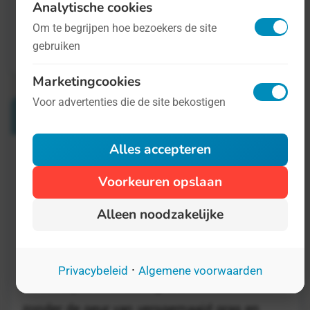
Analytische cookies
Om te begrijpen hoe bezoekers de site
gebruiken
Marketingcookies
Voor advertenties die de site bekostigen
Verwante Dagen
Alles accepteren
Wereld Anosmiedag
Voorkeuren opslaan
27 februari
Alleen noodzakelijke
Kunt u het zich voorstellen hoe het is om
niets te ruiken? Goed, soms zal het
voordelen hebben, maar in het algemeen is
·
Privacybeleid
Algemene voorwaarden
een voorjaarswandeling toch minder leuk
zonder de geur van versgemaaid gras en