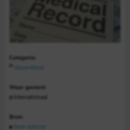
Categorie:
Gezondheid
Waar gevierd:
Internationaal
Bron:
Deze website