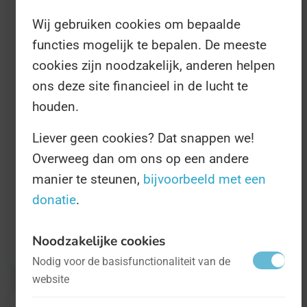
van rotaryclubs, in samenwerking met de Bill
Wij gebruiken cookies om bepaalde
and Melinda Gates Foundation (inderdaad,
functies mogelijk te bepalen. De meeste
die van Microsoft). Tijdens Wereld Poliodag
cookies zijn noodzakelijk, anderen helpen
worden wereldwijd allerlei evenementen
ons deze site financieel in de lucht te
gehouden om polio te bestrijden. Ook
houden.
worden er donaties gevraagd voor onderzoek
Liever geen cookies? Dat snappen we!
en medicijnen voor de ziekte.
Overweeg dan om ons op een andere
manier te steunen,
bijvoorbeeld met een
Alle evenementen, en meer informatie, staan
donatie
.
op
www.endpolio.org
.
Noodzakelijke cookies
Nodig voor de basisfunctionaliteit van de
website