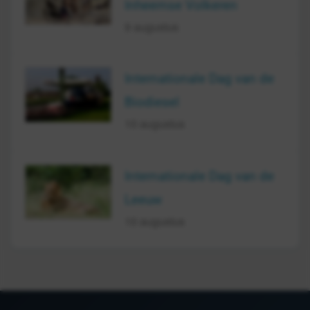
Inheemse Volkeren
9 augustus
Internationale Dag van de
Biodiesel
10 augustus
Internationale Dag van de
Leeuw
10 augustus