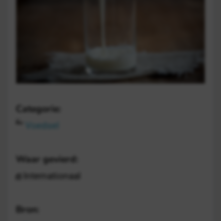
Categorie:
Voedsel
Waar gevierd:
Internationaal
Bron: