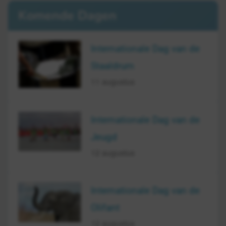
Komende Dagen
Internationale Dag van de
Staaldrum
11 augustus
Internationale Dag van de
Jeugd
12 augustus
Internationale Dag van de
Olifant
12 augustus