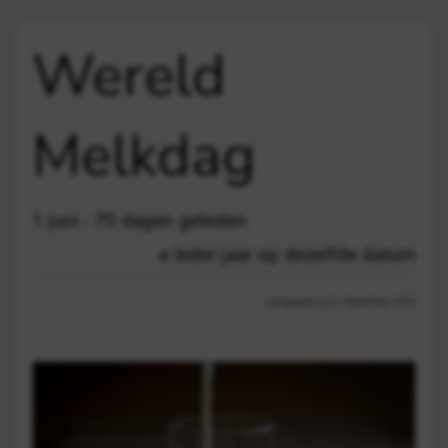
Wereld
Melkdag
1 juni - 70 dagen geleden
Ieder jaar op dezelfde datum
Aangepast op 21 december 13:03