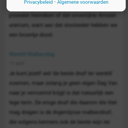
·
Privacybeleid
Algemene voorwaarden
geef ons alsjeblieft niet dat smerige
piswater Heineken of dat onverrijkte Amstel-
uranium, want aan dat slootwater hebben we
een broertje dood.
Wereld Malbecdag
17 april
Je kunt jezelf wel 'de beste druif ter wereld'
noemen, maar zolang je geen eigen Dag Van
naar je vernoemd krijgt is dat natuurlijk een
lege term. De enige druif die daarom die titel
mag dragen is de Argentijnse malbecdruif,
die volgens kenners ook de beste wijn ter