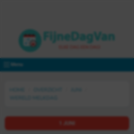
Menu
HOME
OVERZICHT
JUNI
WERELD MELKDAG
1 JUNI