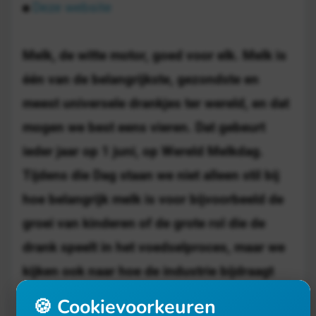
Deze website
Melk, de witte motor, goed voor elk. Melk is
één van de belangrijkste, gezondste en
meest universele drankjes ter wereld, en dat
mogen we best eens vieren. Dat gebeurt
ieder jaar op 1 juni, op Wereld Melkdag.
Tijdens die Dag staan we niet alleen stil bij
hoe belangrijk melk is voor bijvoorbeeld de
groei van kinderen of de grote rol die de
drank speelt in het voedselproces, maar we
kijken ook naar hoe de industrie bijdraagt
aan economische groei en duurzaamheid.
🍪 Cookievoorkeuren