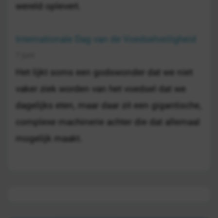
wereld oplevert.
Internationale Dag van de Voedselveiligheid
7 juni
Het lijkt soms een godswonder dat we niet
vaker ziek worden van het voedsel dat we
dagelijks eten, maar daar zit een gigantische,
complexe machinerie achter die dat allemaal
mogelijk maakt.