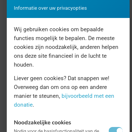
Informatie over uw privacyopties
Wereld Melkdag is in het leven geroepen
door de Voedsel- en Agricultuurorganisatie
Wij gebruiken cookies om bepaalde
van de Verenigde Naties. De Dag wordt al
functies mogelijk te bepalen. De meeste
sinds 2001 gevierd. Ieder jaar zijn er
cookies zijn noodzakelijk, anderen helpen
honderden evenementen te vinden over de
ons deze site financieel in de lucht te
hele wereld. Boeren zetten bijvoorbeeld hun
houden.
stallen open zodat u kunt kijken hoe koeien
Liever geen cookies? Dat snappen we!
gemolken worden, en bij lokale diëtisten
Overweeg dan om ons op een andere
kunt u tips krijgen over hoe gezond melk kan
manier te steunen,
bijvoorbeeld met een
zijn en hoe u daarmee kunt koken.
donatie
.
Alle informatie is te vinden op
Noodzakelijke cookies
www.worldmilkday.org
.
Nodig voor de basisfunctionaliteit van de