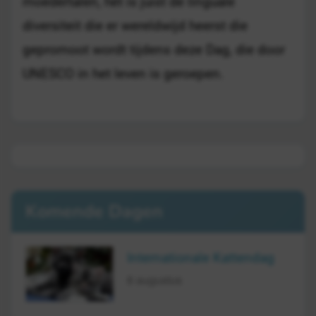
moedertalen, het is juist de linguale
diversiteit die er wereldwijd heerst die
gepromoot wordt tijdens deze Dag, die door
UNESCO in het leven is geroepen.
Komende Dagen
Internationale Kattendag
8 augustus