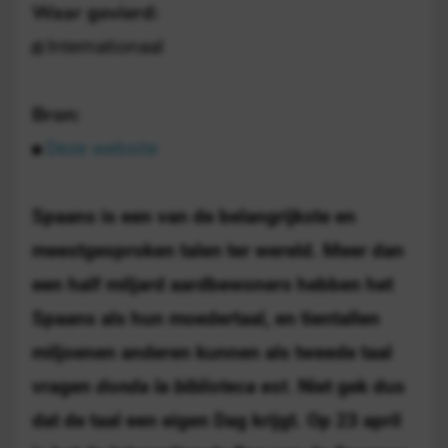
Waar gevierd:
Internationaal
Bron:
Deze website
Spaans is een van de belangrijkste en
meestgesproken talen ter wereld. Meer dan
een half miljard aardbewoners hebben het
Spaans als hun moedertaal, en tientallen
miljoenen anderen kunnen als tweede taal
vragen
donda la biblioteca est
. Niet gek dus
dat de taal een eigen Dag krijgt. Op 23 april