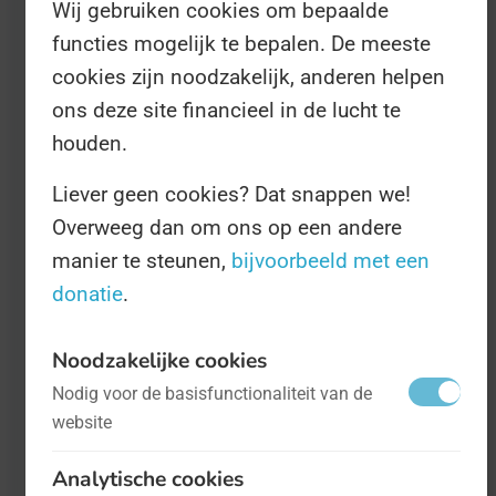
Wij gebruiken cookies om bepaalde
De Dag is in het leven geroepen door de
functies mogelijk te bepalen. De meeste
Verenigde Naties. Daar geldt het Spaans als
cookies zijn noodzakelijk, anderen helpen
ons deze site financieel in de lucht te
een van de zes officiële talen.
houden.
De Verenigde Naties hebben een aparte Dag
Liever geen cookies? Dat snappen we!
in het leven geroepen voor al die talen. Er
Overweeg dan om ons op een andere
manier te steunen,
bijvoorbeeld met een
bestaat namelijk ook de:
donatie
.
Noodzakelijke cookies
Internationale Dag van de Engelse Taal
Nodig voor de basisfunctionaliteit van de
website
Internationale Dag van de Arabische Taal
Analytische cookies
Internationale Dag van de Russische Taal