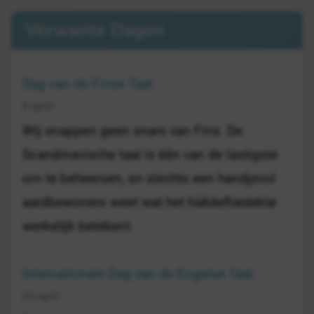
Verwante Dagen
Dag van de Finse Taal
9 april
Wij snappen geen snars van Fins. De
Scandinavische taal is één van de lastigste
om te beheersen, en slechts een handjevol
aardbewoners weet wat het hüēdeflœdeklø
werkelijk betekent.
Internationale Dag van de Engelse Taal
23 april