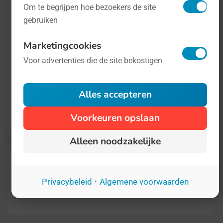
Om te begrijpen hoe bezoekers de site
gebruiken
Internationale Dag van de Franse Taal
Marketingcookies
Internationale Dag van de Chinese Taal
Voor advertenties die de site bekostigen
Alles accepteren
Meer informatie over deze Dag is te vinden
op
deze website
.
Voorkeuren opslaan
Alleen noodzakelijke
·
Privacybeleid
Algemene voorwaarden