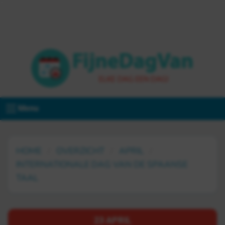
Menu
HOME
OVERZICHT
APRIL
INTERNATIONALE DAG VAN DE SPAANSE
TAAL
23 APRIL