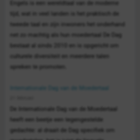
Engels is een wereldtaal van de moderne
tijd, wat in veel landen is het praktisch de
tweede taal en zijn inwoners het onderhand
net zo machtig als hun moedertaal De Dag
bestaat al sinds 2010 en is opgericht om
culturele diversiteit en meerdere talen
spreken te promoten.
Internationale Dag van de Moedertaal
21 februari
De Internationale Dag van de Moedertaal
heeft een beetje een tegengestelde
gedachte: al draait de Dag specifiek om