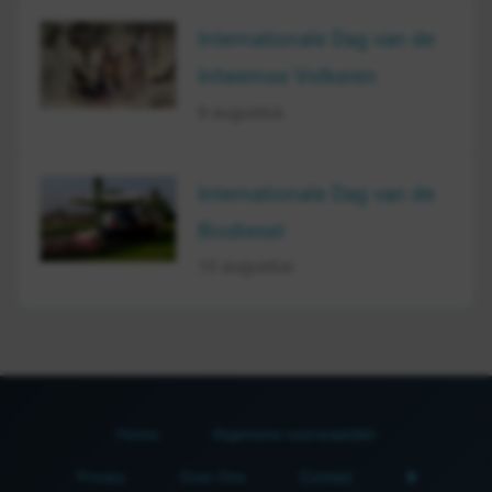
Internationale Dag van de
Inheemse Volkeren
9 augustus
Internationale Dag van de
Biodiesel
10 augustus
Home
Algemene voorwaarden
Privacy
Over Ons
Contact