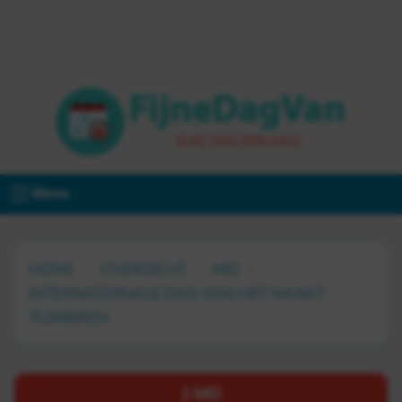
Menu
HOME
OVERZICHT
MEI
INTERNATIONALE DAG VAN HET NAAKT
TUINIEREN
2 MEI