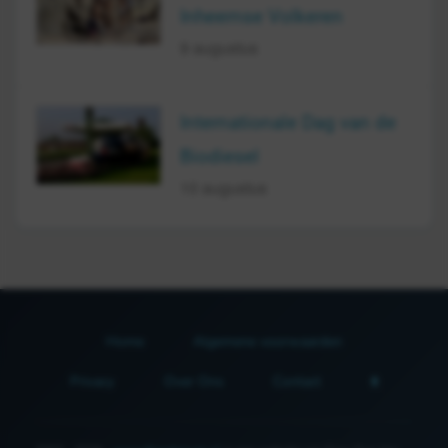
Inheemse Volkeren
9 augustus
Internationale Dag van de
Biodiesel
10 augustus
Home
Algemene voorwaarden
Privacy
Over Ons
Contact