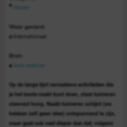
Plezier
Waar gevierd:
Internationaal
Bron:
Deze website
Op de lange lijst recreatieve activiteiten die
je het beste naakt kunt doen, staat tuinieren
steevast hoog. Naakt tuinieren schijnt (we
hebben zelf geen idee) ontspannend te zijn,
maar gaat ook veel dieper dan dat; volgens