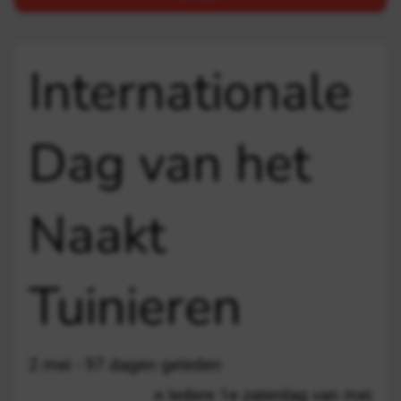
Internationale
Dag van het
Naakt
Tuinieren
2 mei - 97 dagen geleden
Iedere 1e zaterdag van mei