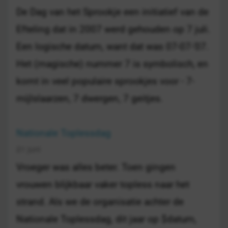
De Dag van het Sprookje een initiatief van de
Efteling dat in 2007 werd gehouden op 7 juli.
Een logische datum, want dat was 07-07-'07.
Het (magische) nummer 7 is symbolisch, en
komt in veel populaire sprookjes voor - 7-
mijlslaarzen, 7 dwergen, 7 geitjes.
Nationale Toplessdag
21 juni
Vroeger was alles beter. Toen gingen
vrouwen blijkbaar vaker topless naar het
strand. Als we de organisatie achter de
Nationale Toplessdag, dit jaar op $datum,