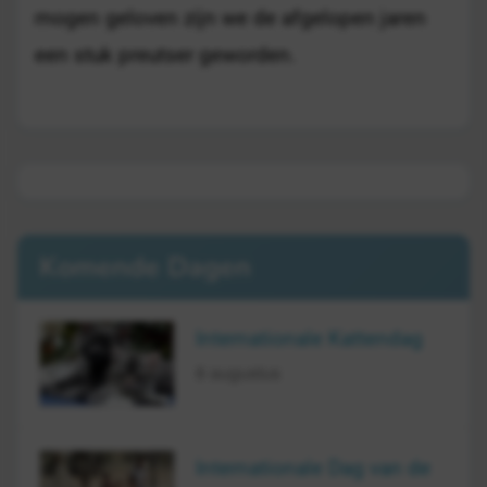
mogen geloven zijn we de afgelopen jaren
een stuk preutser geworden.
Komende Dagen
Internationale Kattendag
8 augustus
Internationale Dag van de