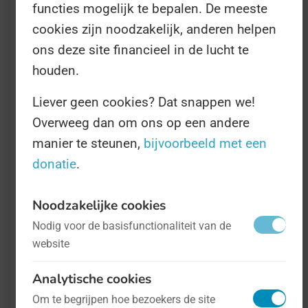
functies mogelijk te bepalen. De meeste
achter het huis te hebben; ook met een
cookies zijn noodzakelijk, anderen helpen
simpel balkon, een bloembol en wat
ons deze site financieel in de lucht te
potgrond kunt u al in uw adams- of
houden.
evakostuum aan de Dag meedoen.
Liever geen cookies? Dat snappen we!
Overweeg dan om ons op een andere
Ook maakt het niet uit of u wat pondjes
manier te steunen,
bijvoorbeeld met een
teveel hebt of juist een afgetrainde adonis
donatie
.
bent. De Dag is voor iedereen bedoeld, zodat
u zich comfortabel in uw lijf voelt. Ook is
Noodzakelijke cookies
naakt tuinieren een activiteit voor het hele
Nodig voor de basisfunctionaliteit van de
gezin, als we de organisatoren moeten
website
geloven.
Analytische cookies
Om te begrijpen hoe bezoekers de site