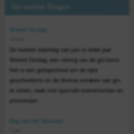
Verwante Dagen
Wereld Gindag
13 juni
De tweede zaterdag van juni is ieder jaar
Wereld Gindag, een viering van de gin-tonic.
Het is een gelegenheid om de rijke
geschiedenis en de diverse smaken van gin
te vieren, vaak met speciale evenementen en
proeverijen.
Dag van het Sprookje
7 juli