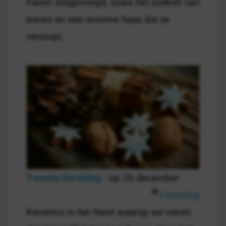
Pasen toegevoegd, zoals het zoeken van
eieren en een enorme haas die ze
verstopt.
Tweede Kerstdag
- op 26 december
Feestdag
Kerstmis is het feest waarop we vieren