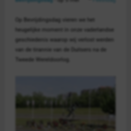
Op Bevrijdingsdag vieren we het
heugelijke moment in onze vaderlandse
geschiedenis waarop wij verlost werden
van de tirannie van de Duitsers na de
Tweede Wereldoorlog.