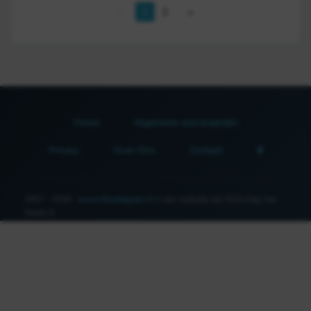
1
2
Home
Algemene voorwaarden
Privacy
Over Ons
Contact
2007 - 2026 -
www.fijnedagvan.nl
is een website van Fijne Dag Van
Media ©