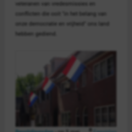
veteranen van vredesmissies en
conflicten die ooit "in het belang van
onze democratie en vrijheid" ons land
hebben gediend.
Bevrijdingsdag
- op 5 mei
Feestdag