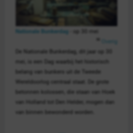
Nationale Bunkerdag
- op 30 mei
Overig
De Nationale Bunkerdag, dit jaar op 30
mei, is een Dag waarbij het historisch
belang van bunkers uit de Tweede
Wereldoorlog centraal staat. De grote
betonnen kolossen, die staan van Hoek
van Holland tot Den Helder, mogen dan
van binnen bewonderd worden.