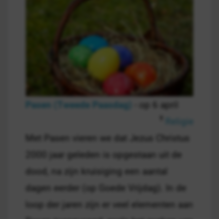
Pasen (Tweede Paasdag)
- op 6 april
Religie
Met Pasen vieren we dat Jezus Christus
2000 jaar geleden is opgestaan uit de
dood, na zijn kruisiging een aantal
dagen eerder (op Goede Vrijdag). In de
loop der jaren zijn er veel elementen aan