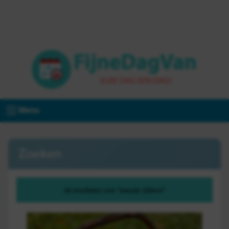
Menu
Zoeken
46 resultaten voor "tweede 20kerst"