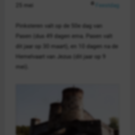
25 mei
Feestdag
Pinksteren valt op de 50e dag van
Pasen (dus 49 dagen erna. Pasen valt
dit jaar op 30 maart), en 10 dagen na de
Hemelvaart van Jezus (dit jaar op 9
mei).