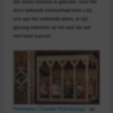
dat Jezus Christus is geboren. Voor het
alom bekende kerstverhaal bent u bij
ons aan het verkeerde adres, er zijn
genoeg websites op het web die dat
veel beter kunnen.
Pinksteren (Tweede Pinksterdag)
- op