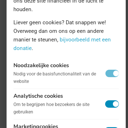
ons deze site financieel in de lucht te
houden.
Liever geen cookies? Dat snappen we!
Overweeg dan om ons op een andere
manier te steunen,
bijvoorbeeld met een
Internationale Dag van de Astrologie
-
donatie
.
op 20 maart
Overig
Noodzakelijke cookies
Astrologie wordt nog al eens door de
Nodig voor de basisfunctionaliteit van de
war gehaald met astronomie. Daar is
website
dus niks van waar. De eerste is
Analytische cookies
kwakzalverij, de tweede een exacte
Om te begrijpen hoe bezoekers de site
wetenschap.
gebruiken
Marketingcookies