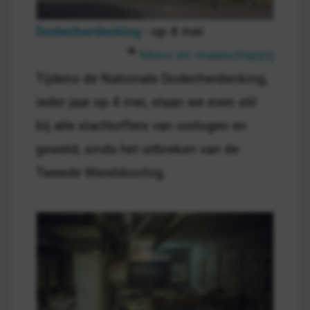
Dodenherdenking
- op 4 mei
Mens en maatschappij
Tijdens de Nationale Dodenherdenking,
ieder jaar op 4 mei, staan we even stil
bij alle slachtoffers van oorlogen en
geweld, sinds het uitbreken van de
Tweede Wereldoorlog.