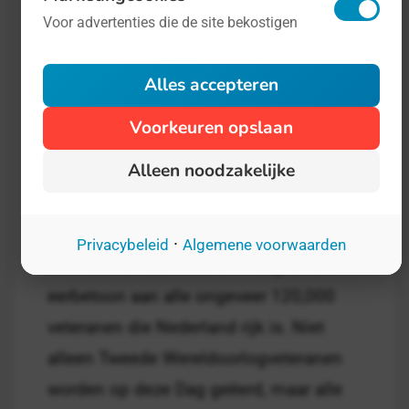
Voor advertenties die de site bekostigen
Alles accepteren
Voorkeuren opslaan
Alleen noodzakelijke
Veteranendag
- op 27 juni
Overig
·
Privacybeleid
Algemene voorwaarden
De Nederlandse Veteranendag is een
eerbetoon aan alle ongeveer 120,000
veteranen die Nederland rijk is. Niet
alleen Tweede Wereldoorlogveteranen
worden op deze Dag geëerd, maar alle