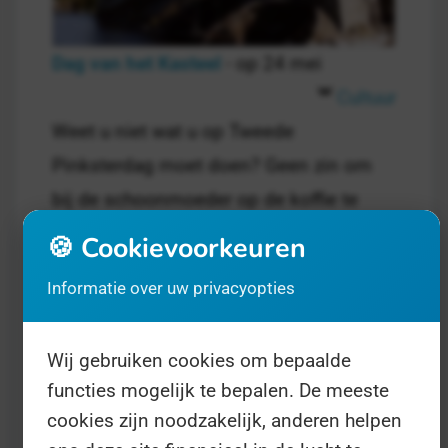
Dag van het Kasteel
- op 24 mei
Cultuur
Weet u niet wat u op Tweede
Pinksterdag moet doen? Geen zin om
bij de schoonmoeder op de koffie te
gaan of om met moeder de vrouw over
🍪 Cookievoorkeuren
de Scheveningse meubelboulevard te
Informatie over uw privacyopties
slenteren?
Wij gebruiken cookies om bepaalde
functies mogelijk te bepalen. De meeste
cookies zijn noodzakelijk, anderen helpen