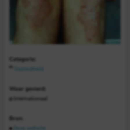
Categorie:
Gezondheid
Waar gevierd:
Internationaal
Bron:
Deze website