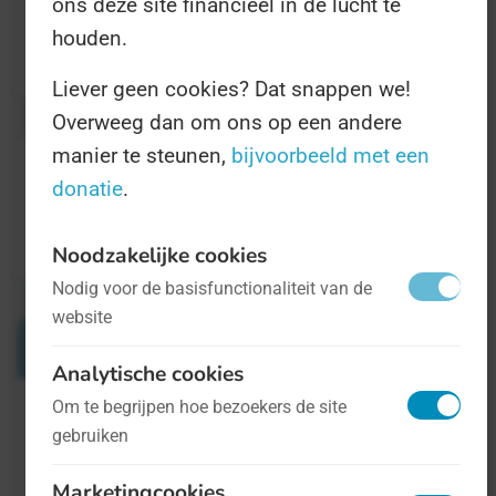
ons deze site financieel in de lucht te
georganiseerd om mensen hiervan bewust te
houden.
maken. Lees
hier
alles over de Dag.
Liever geen cookies? Dat snappen we!
Overweeg dan om ons op een andere
manier te steunen,
bijvoorbeeld met een
donatie
.
Noodzakelijke cookies
Nodig voor de basisfunctionaliteit van de
website
Verwante Dagen
Analytische cookies
Om te begrijpen hoe bezoekers de site
Dag van de Pedagogisch Coach
gebruiken
13 maart
Marketingcookies