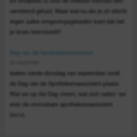
En smakken is voor de meeste mensen een
vervelend geluid. Maar wat nu als je zó slecht
tegen zulke omgevingsgeluiden kunt dat het
je leven beïnvloedt?
Dag van de Apothekersassistent
22 september
Iedere vierde dinsdag van september vindt
de Dag van de Apothekersassistent plaats.
Wat we op die Dag vieren, laat zich raden: we
eren de onmisbare apothekersassistent
(m/v).