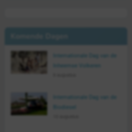
Komende Dagen
Internationale Dag van de
Inheemse Volkeren
9 augustus
Internationale Dag van de
Biodiesel
10 augustus