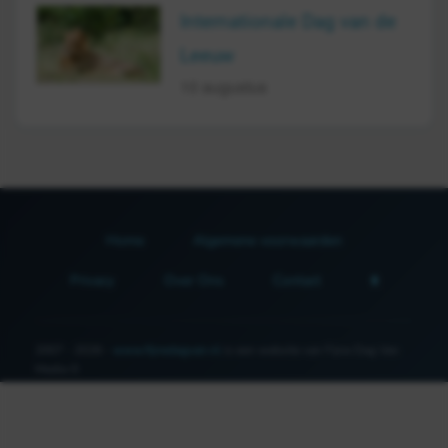
Internationale Dag van de
Leeuw
10 augustus
Home
Algemene voorwaarden
Privacy
Over Ons
Contact
2007 - 2026 -
www.fijnedagvan.nl
is een website van Fijne Dag Van
Media ©