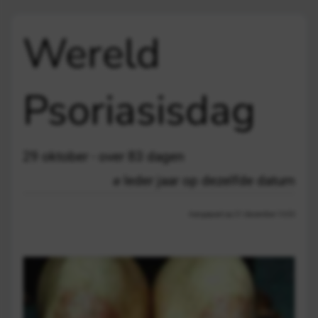
Wereld
Psoriasisdag
29 oktober - over 83 dagen
Ieder jaar op dezelfde datum
Aangepast op 21 december 13:03