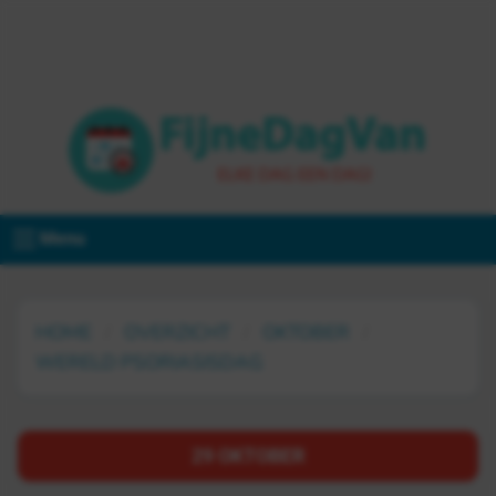
Menu
HOME
OVERZICHT
OKTOBER
WERELD PSORIASISDAG
29 OKTOBER