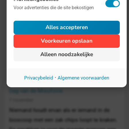
De Dag van de Pedagogisch Coach is een
Voor advertenties die de site bekostigen
congresdag voor iedereen die pedagogisch
werknemers helpt met het verbeteren van
Alles accepteren
hun werk. Een pedagogisch coach coacht
Voorkeuren opslaan
dus pedagogen, want er zijn maar weinig
banen waarvan het werk zo belangrijk én
Alleen noodzakelijke
snel veranderend is als het begeleiden van
kinderen.
·
Privacybeleid
Algemene voorwaarden
Dag van de Misofonie
7 november
Niemand houdt ervan als er iemand in de
bioscoop met een zak chips loopt te kraken.