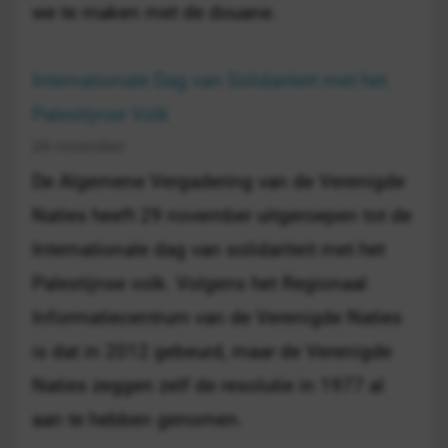
we te maken met de douane.
Internationale Dag van Solidariteit met het
Palestijnse Volk
29 november
De Algemene Vergadering van de Verenigde
Naties heeft 29 november uitgeroepen tot de
Internationale dag van solidariteit met het
Palestijnse volk. Volgens het Regionaal
Informatiecentrum van de Verenigde Naties
is dat in 2012 gebeurd, maar de Verenigde
Naties zeggen zelf de resolutie in 1977 al
aan te hebben genomen.