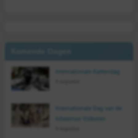
Komende Dagen
Internationale Kattendag
8 augustus
Internationale Dag van de
Inheemse Volkeren
9 augustus