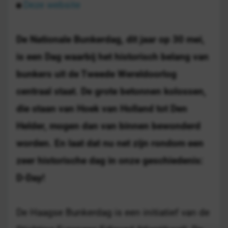
Deze website
De Nationale Bunkerdag, dit jaar op 30 mei,
is een Dag waarbij het historisch belang van
bunkers uit de Tweede Wereldoorlog
centraal staat. De grote betonnen kolossen,
die staan van Hoek van Holland tot Den
Helder, mogen dan van binnen bewonderd
worden. En laat dat nu net zijn rondom een
zeer historische dag in onze geschiedenis:
D-Day!
De Haagse Bunkerdag is een initiatief van de