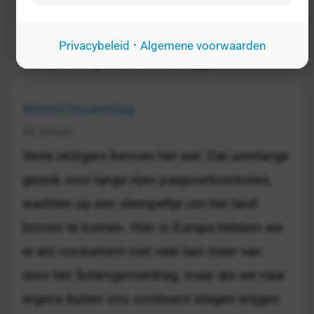
verlangens, waarachter uw geld, uw
familiefoto's, uw hypotheekpapieren, uw
·
Privacybeleid
Algemene voorwaarden
complete digitale identiteit liggen.
Wereld Douanedag
26 januari
Verre reizigers kennen het wel: Dat urenlange
gezeik voor lange rijen paspoortcontroles,
wachten op een stempeltje om het land
binnen te komen. Hier in Europa hebben we
er als consument niet veel last meer van
door het Schengenverdrag, maar als we naar
ergens buiten ons continent vliegen krijgen