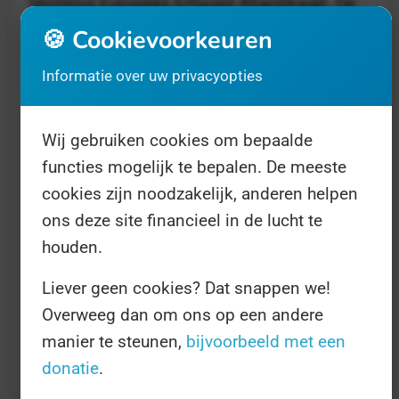
Stichting Europees Erfgoed Atlantikwall. De
stichting wil de betekenis van de Atlantikwall
🍪 Cookievoorkeuren
als erfgoed van de Tweede wereldoorlog bij
Informatie over uw privacyopties
een breed publiek onder de aandacht
brengen. Door te laten zien hoe de aanleg
Wij gebruiken cookies om bepaalde
van de Atlantikwall het leven van de
functies mogelijk te bepalen. De meeste
bewoners van de kuststreek en in West-
cookies zijn noodzakelijk, anderen helpen
Europa heeft bepaald, wil de stichting tevens
ons deze site financieel in de lucht te
bijdragen aan een voortdurende bezinning
houden.
over vrede en vrijheid.
Liever geen cookies? Dat snappen we!
Overweeg dan om ons op een andere
Kijk op
www.bunkerdag.nl
voor informatie,
manier te steunen,
bijvoorbeeld met een
en voor het volledige programma.
donatie
.