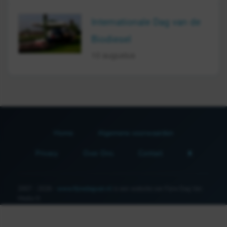
Internationale Dag van de
Biodiesel
10 augustus
Home
Algemene voorwaarden
Privacy
Over Ons
Contact
2007 - 2026 -
www.fijnedagvan.nl
is een website van Fijne Dag Van
Media ©