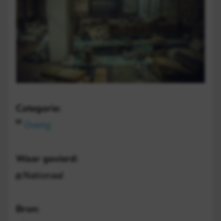
Categorie:
Overig
Waar gevierd:
Nationaal
Bron: