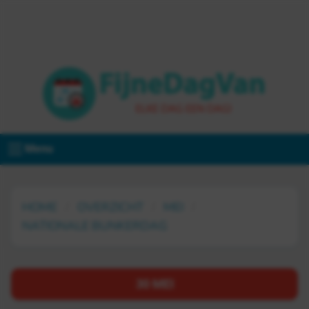
Menu
HOME
OVERZICHT
MEI
NATIONALE BUNKERDAG
30 MEI