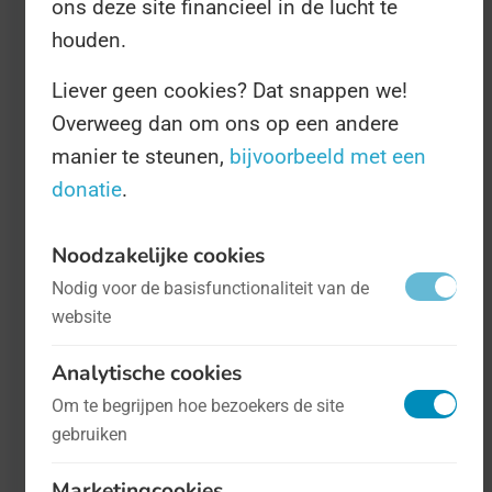
ons deze site financieel in de lucht te
Bestrijding van Woestijnvorming en
houden.
Droogte.
Liever geen cookies? Dat snappen we!
Overweeg dan om ons op een andere
Tijdens deze Dag kunt u wereldwijd allerlei
manier te steunen,
bijvoorbeeld met een
rapporten verwachten die de huidige staat
donatie
.
van 's werelds droogte weergeven, en acties
die erop gericht zijn woestijnvorming te
Noodzakelijke cookies
voorkomen. De eerdergenoemde initiatieven
Nodig voor de basisfunctionaliteit van de
website
krijgen dan extra aandacht, maar als u het
echt goed wilt doen gaat u lekker zelf met
Analytische cookies
een emmer water richting de dichtsbijzijnde
Om te begrijpen hoe bezoekers de site
woestijn.
gebruiken
Marketingcookies