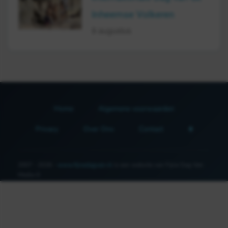
Inheemse Volkeren
9 augustus
Home
Algemene voorwaarden
Privacy
Over Ons
Contact
2007 - 2026 -
www.fijnedagvan.nl
is een website van Fijne Dag Van
Media ©