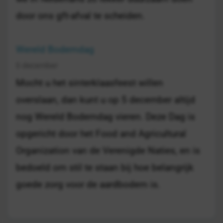
door ons gft-afval te scheiden.
Wereld Bodemdag
5 december
Mocht u het sinterklaasfeest willen
overslaan, dan kunt u op 5 december altijd
nog Wereld Bodemdag vieren. Deze Dag is
opgericht door het Food and Agricultural
Organization van de Verenigde Naties, en is
bedoeld om stil te staan bij hoe belangrijk
goede zorg voor de aardbodem is.