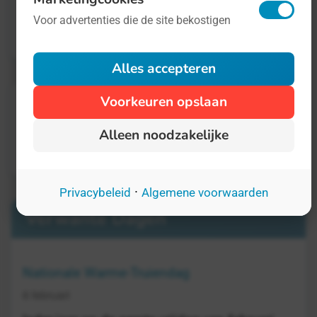
Meer informatie vindt u op
de website van de
Voor advertenties die de site bekostigen
Verenigde Naties
.
Alles accepteren
Voorkeuren opslaan
Alleen noodzakelijke
·
Privacybeleid
Algemene voorwaarden
Verwante Dagen
Nationale Warme-Truiendag
6 februari