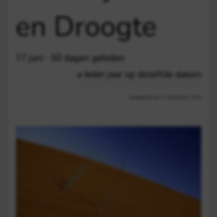
en Droogte
17 juni - 50 dagen geleden
Ieder jaar op dezelfde datum
Aangepast op 21 december 13:03