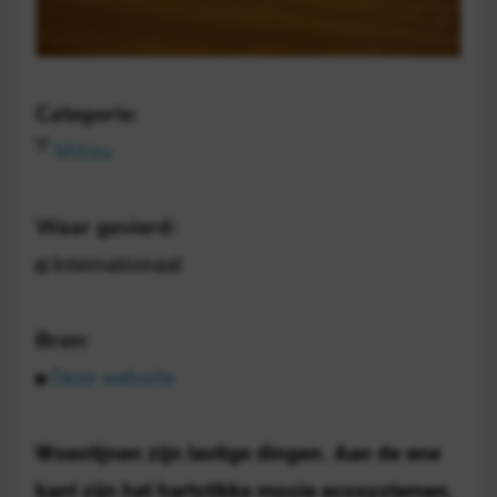
Categorie:
Milieu
Waar gevierd:
Internationaal
Bron:
Deze website
Woestijnen zijn lastige dingen. Aan de ene
kant zijn het hartstikke mooie ecosystemen,