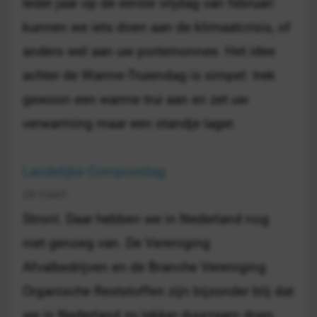
Ieder jaar op de eerste vrijdag van februari
kunnen we iets doen aan de klimaatcrisis, of
anders wel aan uw portemonnee. Het idee
achter de Warme-Truiendag is simpel: trek
gewoon een warme trui aan en zet uw
verwarming maar een standje lager.
Landelijke Compostdag
28 maart
Stront. Daar hebben we in Nederland nog
niet genoeg van. De Vereniging
Afvalbedrijven en de Branche Vereniging
Organische Reststoffen zijn bijzonder blij dat
we in Nederland zo lekker duurzaam doen