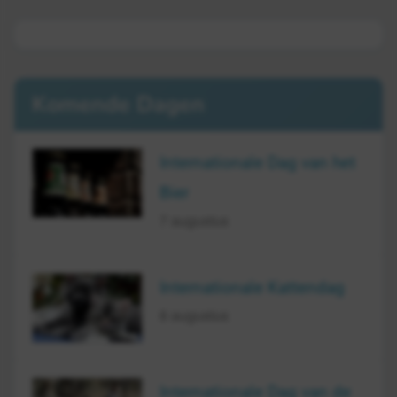
Komende Dagen
Internationale Dag van het
Bier
7 augustus
Internationale Kattendag
8 augustus
Internationale Dag van de