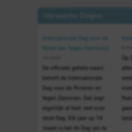
Verwante Dagen
Internationale Dag voor de
Nat
6 no
Rivier (en Tegen Dammen)
14 maart
Op 
De officiele gehele naam
alle
betreft de Internationale
werk
Dag voor de Rivieren en
inst
tegen Dammen. Dat zegt
Nat
eigenlijk al heel veel over
gaa
deze Dag. Elk jaar op 14
lan
maart is het de Dag om te