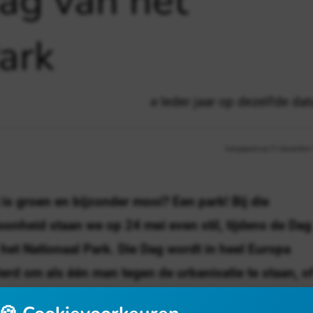
ag van het
ark
Ieder jaar op dezelfde da
Aangepast op 21 december 
is groen en bijzonder mooi? Een park! Bij die
onheid staan we op 24 mei even stil, tijdens de
Dag
het Nationaal Park
. Die Dag wordt in heel Europa
erd om als één man tegen de urbanisatie te staan, of
r geval om er eens bij stil te staan hoe fijn het is om