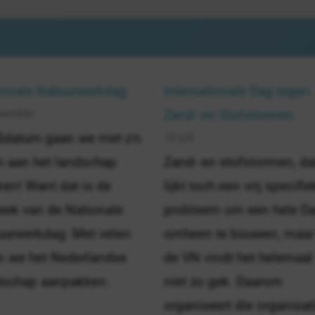
ionale Natuurwerkdag
Internationale Dag tegen
vember
Zand- en Stofstormen
12 juli
$datum gaan we met z'n
n aan het landschap
Zand- en stofstormen, da
en! Want dat is de
lijkt toch een vrij specifie
eek van de Nationale
probleem om een hele D
uurwerkdag: Met velen
omheen te bouwen, maar
n we het Nederlandse
de VN vindt het helemaal
dschap aanpakken.
niet zo gek. Daarom
organiseert die organisat