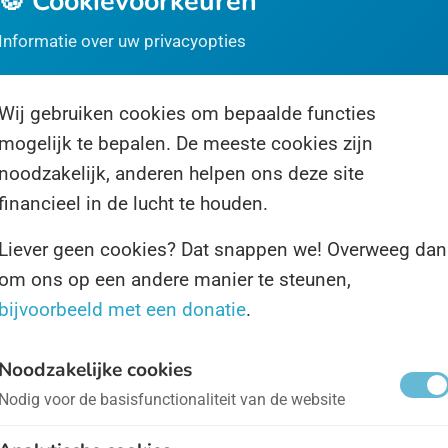
🍪 Cookievoorkeuren
oe de vrije natuur in te kunnen. Tijdens de Dag van h
Informatie over uw privacyopties
onaal Park worden er ook in de 20 (!) nationale park
ons land rijk is veel activiteiten georganiseerd om u
 lekker het groen in te sturen. De hei op, het bos in,
Wij gebruiken cookies om bepaalde functies
mogelijk te bepalen. De meeste cookies zijn
ieten maar.
noodzakelijk, anderen helpen ons deze site
financieel in de lucht te houden.
die activiteiten kunt u denken aan speciale
kfietsroutes of kruidenexcursies, en waterratten
Liever geen cookies? Dat snappen we! Overweeg dan
om ons op een andere manier te steunen,
nen hun hart ophalen tijdens diverse mooie
bijvoorbeeld met een donatie
.
rtochtjes. Op
deze website
kunt u zien wat er bij u in 
t allemaal te beleven valt. Hopelijk wordt het mooi
Noodzakelijke cookies
, anders kunt u misschien naar de kassen in het
Nodig voor de basisfunctionaliteit van de website
land. Is ook groen.