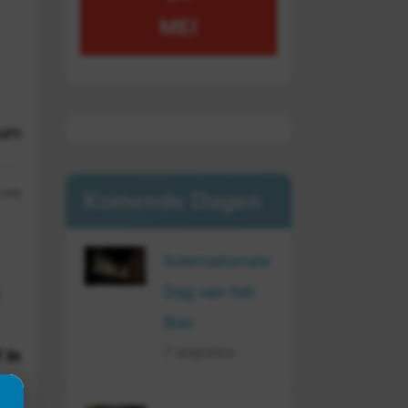
MEI
tum
Komende Dagen
13:03
Internationale
Dag van het
Bier
7 augustus
 in
 af