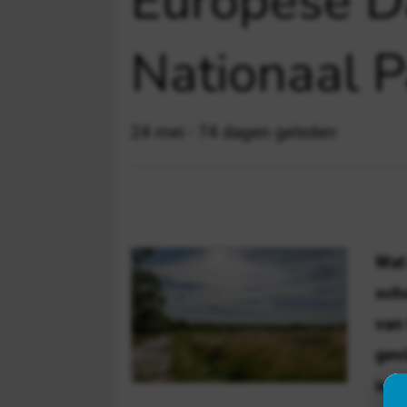
Europese D
Nationaal P
24 mei - 74 dagen geleden
Wat 
scho
van 
gevi
iede