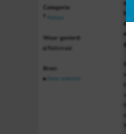
en t
Categorie:
Nati
Natuur
die 
eens
Waar gevierd:
gen
Nationaal
Bij 
Bron:
smaa
Deze website
kun
vaa
buur
weer
West