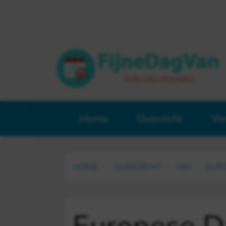
Home
Overzicht
Ve
HOME
OVERZICHT
MEI
EUR