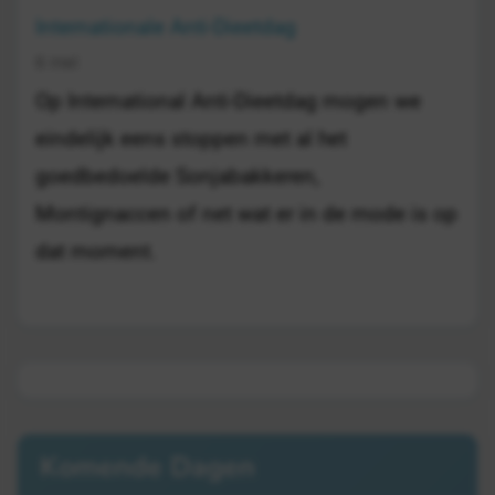
Internationale Anti-Dieetdag
6 mei
Op International Anti-Dieetdag mogen we
eindelijk eens stoppen met al het
goedbedoelde Sonjabakkeren,
Montignaccen of net wat er in de mode is op
dat moment.
Komende Dagen