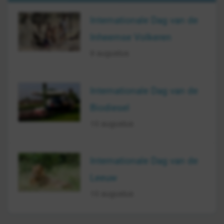
Internationale Dag van de
Inheemse Volkeren
9 augustus
Internationale Dag van de
Biodiesel
10 augustus
Internationale Dag van de
Leeuw
10 augustus