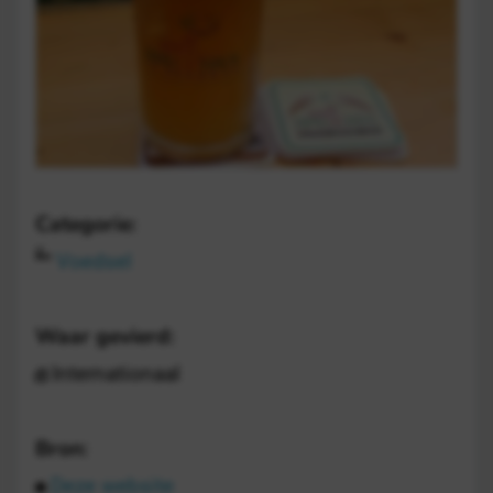
Categorie:
Voedsel
Waar gevierd:
Internationaal
Bron:
Deze website