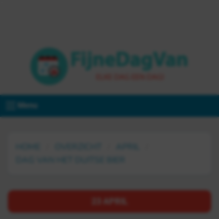
Menu
HOME
OVERZICHT
APRIL
DAG VAN HET DUITSE BIER
23 APRIL