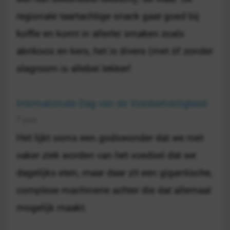
regionale taartachtige snack gaat goed bij
koffie en komt in allerlei smaken zoals
abrikoos en kers, het is divers (met óf zonder
slagroom is allebei lekker!
Internationale Dag van de Voedselveiligheid
7 juni
Het lijkt soms een godswonder dat we niet
vaker ziek worden van het voedsel dat we
dagelijks eten, maar daar zit een gigantische,
complexe machinerie achter die dat allemaal
mogelijk maakt.