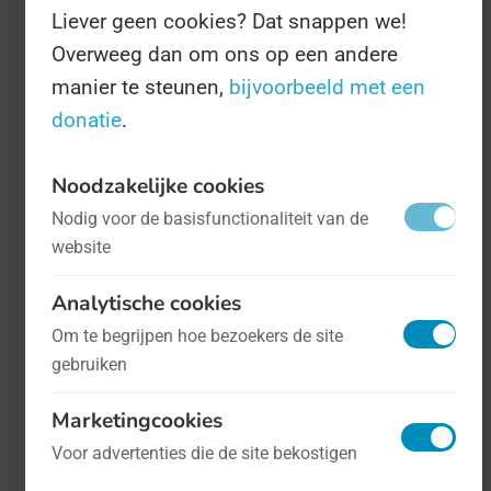
werd op deze datum voor hertog Willem IV
Liever geen cookies? Dat snappen we!
Overweeg dan om ons op een andere
het
'Reinheitgebot des Bieres'
getekend.
manier te steunen,
bijvoorbeeld met een
Daarin stonden belangrijke zaken geregeld
donatie
.
de prijs, maar ook de kwaliteit van het bier,
onder andere door de ingrediënten die
Noodzakelijke cookies
gebruikt mochten worden voor het brouwen
Nodig voor de basisfunctionaliteit van de
van bier. Die wet geldt tot op de dag van
website
vandaag nog steeds, maar wel in een wat
Analytische cookies
versoepelde vorm. Nou ja, de reden zal ons
Om te begrijpen hoe bezoekers de site
een worst wezen (wat overigens lekker bij
gebruiken
bier smaakt!) - wij drinken er nog eentje op.
Marketingcookies
Proost!
Voor advertenties die de site bekostigen