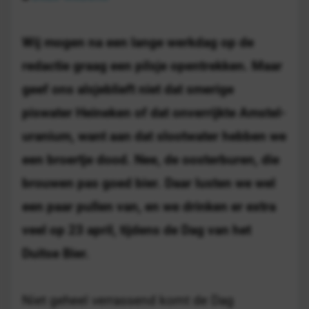
Wij mogen na een lange werkdag op de
redactie graag een pilsje opentrekken. Maar
geef ons alsjeblieft niet dat smerige
piswater Heineken of dat onverrijkte Amstel-
uranium, want aan dat slootwater hebben we
een broertje dood. Nee, de oosterburen, die
brouwen pas goed bier. Daar lusten we wel
een paar pullen van, en we drinken er extra
veel op
23 april
, tijdens de
Dag van het
Duitse Bier
.
Niet geheel verrassend komt de Dag