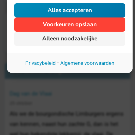
Alles accepteren
Voorkeuren opslaan
Alleen noodzakelijke
·
Privacybeleid
Algemene voorwaarden
Verwante Dagen
Dag van de Vlaai
25 oktober
Als we de bourgondische Limburgers ergens
van kennen, naast hun zachte G, dan is het
wel hun bekendste lekkernij: de vlaai. De