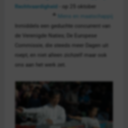
Rechtvaardigheid
- op 25 oktober
Mens en maatschappij
Inmiddels een geduchte concurrent van
de Verenigde Naties; De Europese
Commissie, die steeds meer Dagen uit
roept, en niet alleen zichzelf maar ook
ons aan het werk zet.