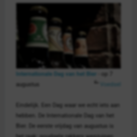
Internationale Dag van het Bier
- op 7
augustus
Voedsel
Eindelijk. Een Dag waar we echt iets aan
hebben. De Internationale Dag van het
Bier. De eerste vrijdag van augustus is
het raak: goudgele rakkers wegzuipen