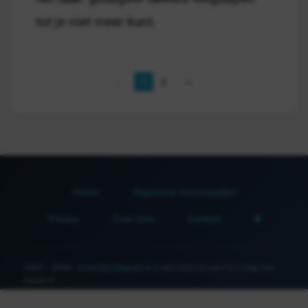
tot je niet meer kunt.
1
2
Home
Algemene voorwaarden
Privacy
Over Ons
Contact
2007 - 2026 -
www.fijnedagvan.nl
is een website van Fijne Dag Van
Media ©