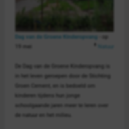
Dag van de Groene Kinderopvang
- op
19 mei
Natuur
De Dag van de Groene Kinderopvang is
in het leven geroepen door de Stichting
Groen Cement, en is bedoeld om
kinderen tijdens hun jonge
schoolgaande jaren meer te leren over
de natuur en het milieu.