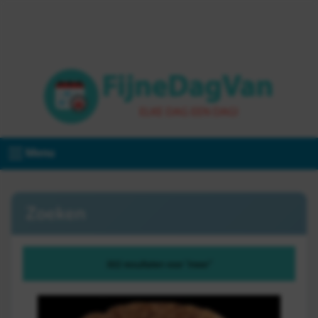
Menu
Zoeken
502 resultaten voor "meer"