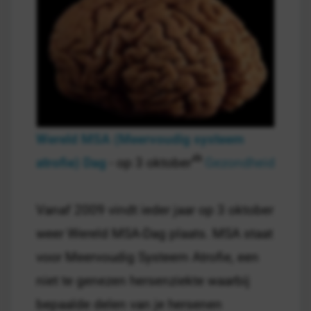
Wereld MSA (Meervoudig systeem
atrofie) Dag
- op 3 oktober
Gezondheid
Vanaf 2009 vindt ieder jaar op 3 oktober
weer Wereld MSA-Dag plaats. MSA staat
voor Meervoudig Systeem Atrofie, een
niet te genezen hersenziekte waarbij
bepaalde delen van je hersenen