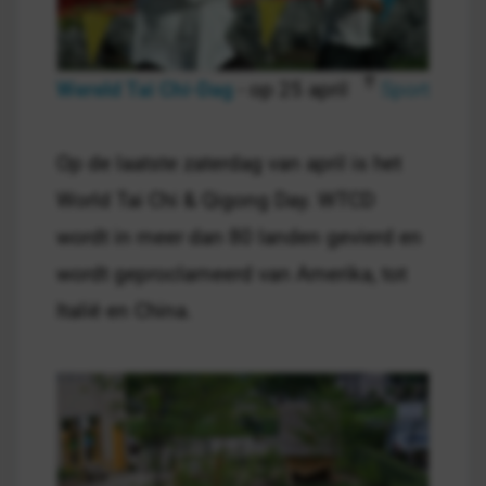
Wereld Tai Chi-Dag
- op 25 april
Sport
Op de laatste zaterdag van april is het
World Tai Chi & Qigong Day. WTCD
wordt in meer dan 80 landen gevierd en
wordt geproclameerd van Amerika, tot
Italië en China.