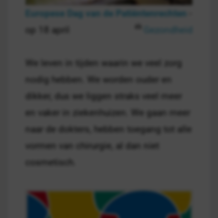
Europese Dag van de Patiëntenrechten
-
op 18 april
Gezondheid
We leven in tijden waarin we veel zorg
nodig hebben. We worden ouder en
dikker, dus we liggen straks veel meer
en vaker in ziekenhuizen. We gaan meer
naar de dokters, hebben toegang tot alle
vormen van chirurgie, al dan niet
cosmetisch.