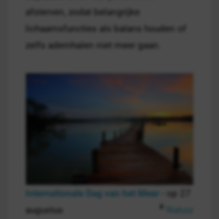
afsterven, zodat belangrijke
lichaamsfuncties als balans houden of
zelfs ademhalen niet meer gaan.
Internationale Dag van het Meer
- op 27
augustus
Natuur