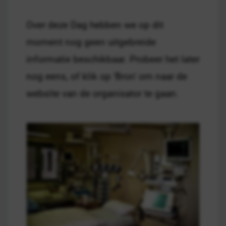
Over deze Dag hebben we op dit
moment nog geen uitgebreide
informatie beschikbaar. Probeer het later
nog eens, of klik op 'Bron' om naar de
website van de organisator te gaan.