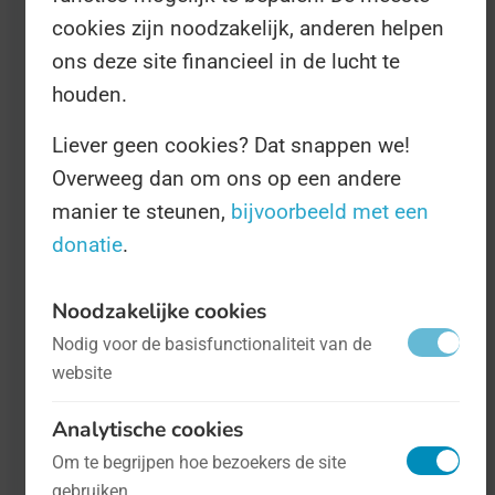
cookies zijn noodzakelijk, anderen helpen
andere culturen.
ons deze site financieel in de lucht te
houden.
Liever geen cookies? Dat snappen we!
Overweeg dan om ons op een andere
manier te steunen,
bijvoorbeeld met een
donatie
.
Noodzakelijke cookies
Nodig voor de basisfunctionaliteit van de
Wereld Planetoïdendag
- op 30 juni
website
Wetenschap en techniek
Analytische cookies
Wereld Planetoïdendag is bedoeld om
Om te begrijpen hoe bezoekers de site
het grote publiek meer te laten leren
gebruiken