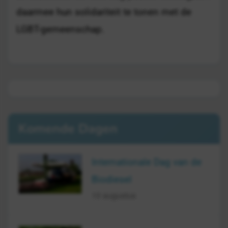
daarmee hun solidariteit te tonen met de
LGBT-gemeenschap.
Komende Dagen
Internationale Dag van de
Biodiesel
10 augustus