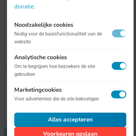
de wereldvrede weer is verbeterd. Al hebben
donatie
.
wij dat voorlopig nog niet gezien.
Noodzakelijke cookies
Nodig voor de basisfunctionaliteit van de
Mocht u toch geïnteresseerd zijn in Wereld
website
Vrijheidsdag, kijk dan even op
www.WorldFreedomDay.org
.
Analytische cookies
Om te begrijpen hoe bezoekers de site
gebruiken
Marketingcookies
Voor advertenties die de site bekostigen
Alles accepteren
Verwante Dagen
Voorkeuren opslaan