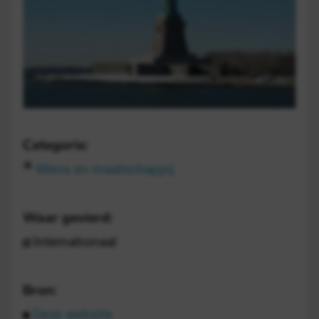
Categorie:
Mens en maatschappij
Waar gevierd:
Internationaal
Bron:
Deze website