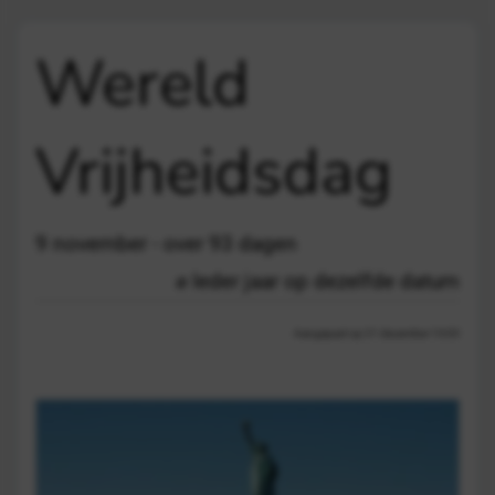
Wereld
Vrijheidsdag
9 november - over 93 dagen
Ieder jaar op dezelfde datum
Aangepast op 21 december 13:03