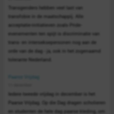
Transgenders hebben veel last van
transfobie in de maatschappij. Alle
acceptatie-initiatieven zoals Pride-
evenementen ten spijt is discriminatie van
trans- en interseksepersonen nog aan de
orde van de dag - ja, ook in het zogenaamd
tolerante Nederland.
Paarse Vrijdag
11 december
Iedere tweede vrijdag in december is het
Paarse Vrijdag. Op die Dag dragen scholieren
en studenten de hele dag paarse kleding, om