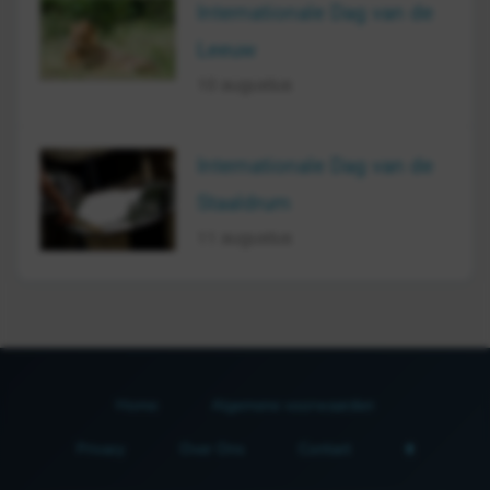
Internationale Dag van de
Leeuw
10 augustus
Internationale Dag van de
Staaldrum
11 augustus
Home
Algemene voorwaarden
Privacy
Over Ons
Contact