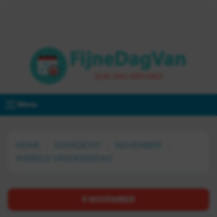
Menu
HOME
OVERZICHT
NOVEMBER
WERELD VRIJHEIDSDAG
9 NOVEMBER