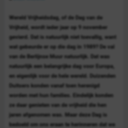
Wereld Vrijheidsdag, of de Dag van de
Vrijheid, wordt ieder jaar op 9 november
gevierd. Dat is natuurlijk niet toevallig, want
wat gebeurde er op die dag in 1989? De val
van de Berlijnse Muur natuurlijk. Dat was
natuurlijk een belangrijke dag voor Europa,
en eigenlijk voor de hele wereld. Duizenden
Duitsers konden vanaf toen herenigd
worden met hun families. Eindelijk konden
ze daar genieten van de vrijheid die hen
jaren afgenomen was. Maar deze Dag is
bedoeld om ons eraan te herinneren dat we