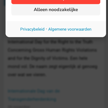
Alleen noodzakelijke
Internationale Dag voor Recht op de
Waarheid
·
Privacybeleid
Algemene voorwaarden
24 maart
International Day for the Right to the Truth
Concerning Gross Human Rights Violations
and for the Dignity of Victims. Een hele
mond vol. De naam zegt eigenlijk al genoeg
over wat we vieren.
Internationale Dag van de
Transgenderherdenking
20 november