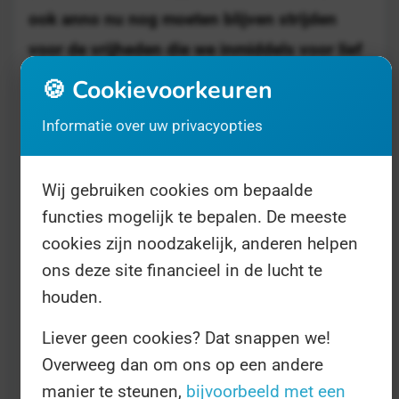
ook anno nu nog moeten blijven strijden
voor de vrijheden die we inmiddels voor lief
nemen.
🍪 Cookievoorkeuren
Informatie over uw privacyopties
De Verenigde Naties maken een beginnetje
door 9 november uit te roepen tot Wereld
Wij gebruiken cookies om bepaalde
Vrijheidsdag. Dat doen ze al sinds 1996,
functies mogelijk te bepalen. De meeste
toen de Dag is opgericht - dat was net toen
cookies zijn noodzakelijk, anderen helpen
het Jaar van de Vrijheid was afgelopen. In de
ons deze site financieel in de lucht te
praktijk zult u eigenlijk weinig merken van
houden.
deze Dag, behalve dat er misschien een
Liever geen cookies? Dat snappen we!
nieuwsberichtje in een hoekje van de krant
Overweeg dan om ons op een andere
wordt gezet met daarin wat cijfers over hoe
manier te steunen,
bijvoorbeeld met een