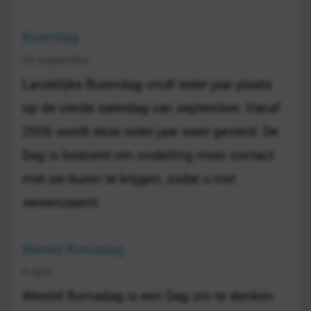
Burendag
26 september
Landelijke Burendag vindt ieder jaar plaats
op de vierde zaterdag van september. Vanaf
2006 wordt deze ieder jaar weer gevierd. De
Dag is bedoeld om onderling meer contact
met uw buren te krijgen, zodat u niet
vereenzaamt.
Wereld Romadag
8 april
Wereld Romadag is een Dag om te denken