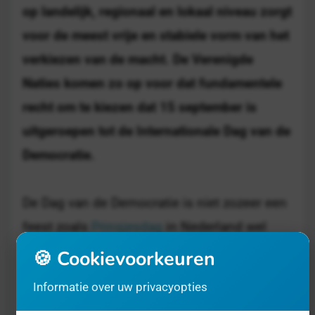
op landelijk, regionaal en lokaal niveau zorgt
voor de meest vrije en stabiele vorm van het
verkiezen van de macht. De Verenigde
Naties komen zo op voor dat fundamentele
recht om te kiezen dat 15 september is
uitgeroepen tot de Internationale Dag van de
Democratie.
De Dag van de Democratie is niet zozeer een
feest zoals
Prinsjesdag
in Nederland wel
eens het Feest van de Democratie wordt
🍪 Cookievoorkeuren
genoemd. Voor zoiets fundamenteel
Informatie over uw privacyopties
belangrijks als democratie is de Dag wat