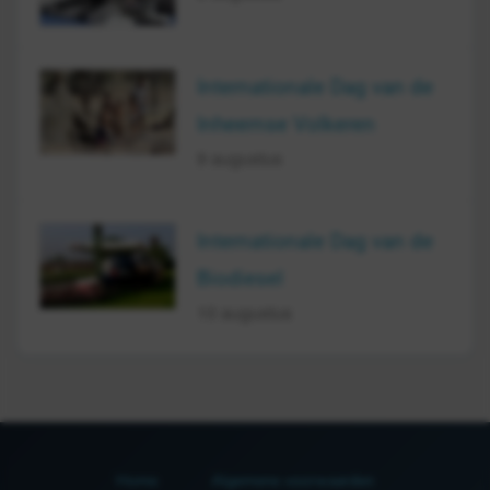
Internationale Dag van de
Inheemse Volkeren
9 augustus
Internationale Dag van de
Biodiesel
10 augustus
Home
Algemene voorwaarden