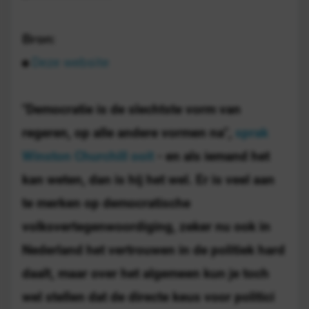
Bron:
Deze website
"Democratie is de slechtste vorm van
regeren, op alle andere vormen na",
sprak
Winston Churchill ooit
- en als iemand het
kan weten, dan is hij het wel. Er is veel aan
te merken op democratische
volksvertegenwoordiging, zeker nu ook in
Nederland het vertrouwen in de politiek hard
daalt, maar over het algemeen kun je toch
wel stellen dat de directe keus voor politici