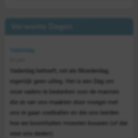
Verwante Dagen
Vaderdag
21 juni
Vaderdag behoeft, net als Moederdag,
eigenlijk geen uitleg. Het is een Dag om
onze vaders te bedanken voor de mannen
die ze van ons maakten door vroeger met
ons te gaan voetballen en die ons leerden
hoe we boomhutten moesten bouwen (of dat
voor ons deden).