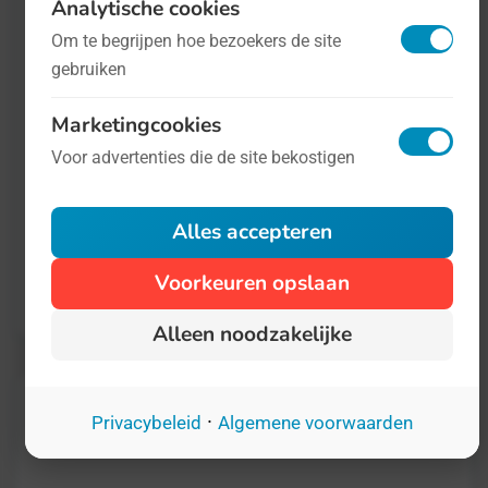
een gezonde democratie, zeggen de VN.
Analytische cookies
Helaas staat die persvrijheid steeds verder
Om te begrijpen hoe bezoekers de site
gebruiken
onder druk, en niet alleen in
derdewereldlanden. Ook in Nederland
is er
Marketingcookies
nog flink wat winst te behalen
op dat vlak.
Voor advertenties die de site bekostigen
Meer informatie over de Dag van de
Alles accepteren
Democratie vindt u op
de website van de
Voorkeuren opslaan
Verenigde Naties
.
Alleen noodzakelijke
·
Privacybeleid
Algemene voorwaarden