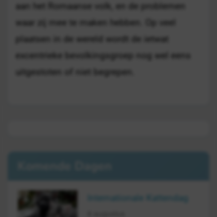
aan het Romaanse volk, en de problemen
waar zij mee te maken hebben. Op veel
plaatsen in de wereld wordt de ietwat
excentrieke bevolkingsgroep nog wel eens
uitgestoten of niet begrepen.
Komende Dagen
Internationale Kattendag
8 augustus