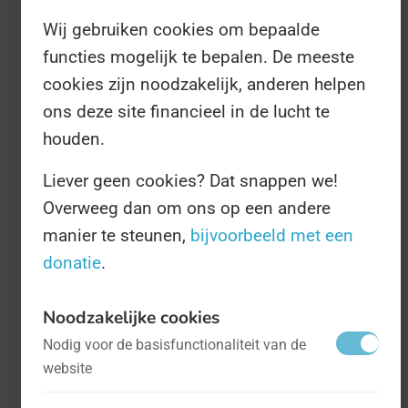
saai ingericht. De Verenigde Naties staan,
Wij gebruiken cookies om bepaalde
samen met lidstaten, stil bij de kracht van
functies mogelijk te bepalen. De meeste
deze vorm van politiek. Er worden onder
cookies zijn noodzakelijk, anderen helpen
andere rondetafelsessies georganiseerd en
ons deze site financieel in de lucht te
campagnes gevoerd waarin wordt gekeken
houden.
naar de beste vorm van democratie.
Liever geen cookies? Dat snappen we!
Overweeg dan om ons op een andere
Jaarlijks staat een deelonderwerp van de
manier te steunen,
bijvoorbeeld met een
democratie centraal. Dit jaar is dat
donatie
.
persvrijheid. Dat heeft weliswaar
een eigen
Noodzakelijke cookies
Dag op 3 mei
, maar dit jaar staan ook de VN
Nodig voor de basisfunctionaliteit van de
erbij stil. Een vrije pers die de macht
website
controleert is een essentieel onderdeel van