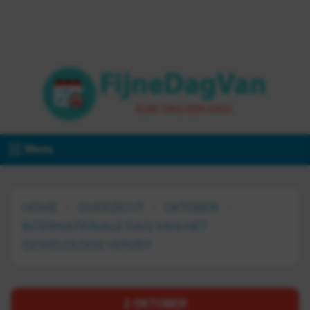
Menu
HOME
OVERZICHT
OKTOBER
INTERNATIONALE DAG VAN HET
GEWELDLOOS VERZET
2 OKTOBER