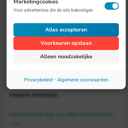
Marketingcookies
Internationale Dag van de
Voor advertenties die de site bekostigen
Transgenderherdenking
20 november
Alles accepteren
Transgenders hebben veel last van
Voorkeuren opslaan
transfobie in de maatschappij. Alle
Alleen noodzakelijke
acceptatie-initiatieven zoals Pride-
evenementen ten spijt is discriminatie van
trans- en interseksepersonen nog aan de
·
Privacybeleid
Algemene voorwaarden
orde van de dag - ja, ook in het zogenaamd
tolerante Nederland.
Internationale Dag voor AIDS-weeskinderen
7 mei