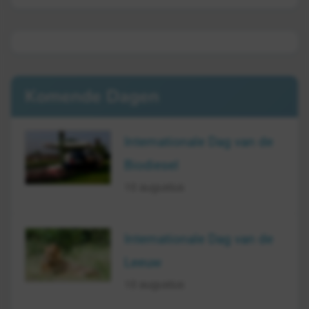
Komende Dagen
Internationale Dag van de
Biodiesel
10 augustus
Internationale Dag van de
Leeuw
10 augustus