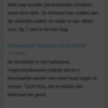
Ieder jaar worden tienduizenden kinderen
wees door aids. Ze verliezen hun ouders aan
de vreselijke ziekte, en staan er dan alleen
voor. Op 7 mei is het hun Dag.
Internationale Dag tegen de Doodstraf
10 oktober
De doodstraf is een barbaarse,
negentiendeeuwse praktijk die je in
beschaafde landen niet meer hoort tegen te
komen. Toch? Nou, dat is helaas niet
helemaal het geval.