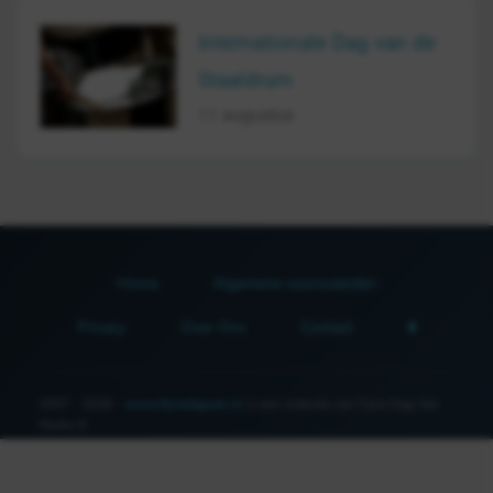
Internationale Dag van de
Staaldrum
11 augustus
Home
Algemene voorwaarden
Privacy
Over Ons
Contact
2007 - 2026 -
www.fijnedagvan.nl
is een website van Fijne Dag Van
Media ©