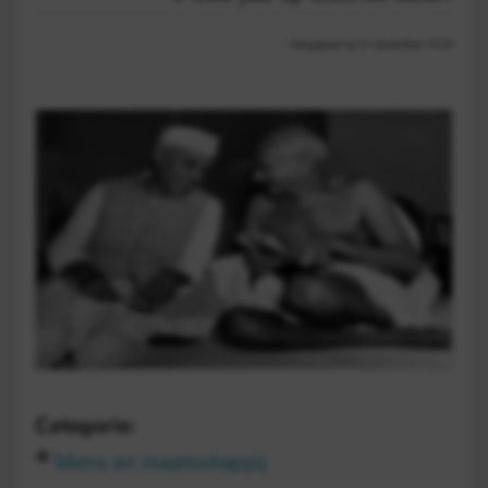
Aangepast op 21 december 13:03
Categorie:
Mens en maatschappij