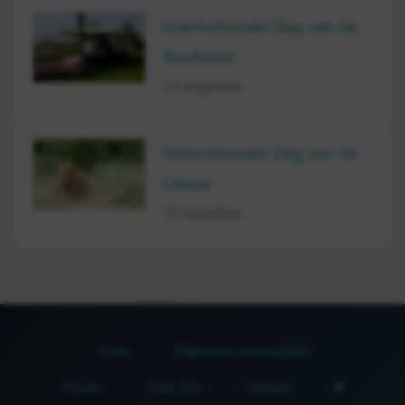
Internationale Dag van de
Biodiesel
10 augustus
Internationale Dag van de
Leeuw
10 augustus
Home
Algemene voorwaarden
Privacy
Over Ons
Contact