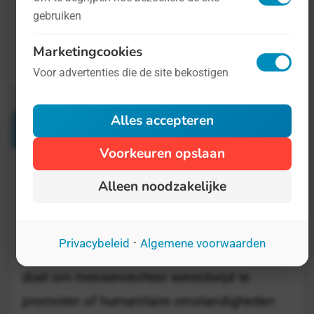
gebruiken
Marketingcookies
Voor advertenties die de site bekostigen
Alles accepteren
Verwante Dagen
Voorkeuren opslaan
Internationale Dag van de Rechten van de
Alleen noodzakelijke
Mens
10 december
·
Privacybeleid
Algemene voorwaarden
De Verenigde Naties zijn opgericht met hun
doel om mensenrechten wereldwijd te
promoten of humanitaire omstandigheden