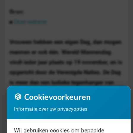
Bron:
Deze website
Vrouwen hebben een eigen Dag, dan mogen
mannen er ook één. Wereld Mannendag
vindt ieder jaar plaats op 19 november, en is
opgericht door de Verenigde Naties. De Dag
is meer dan een ludieke tegenhanger van
vrouwendag, het is een serieuze Dag waarop
🍪 Cookievoorkeuren
maatschappelijke thema's zoals gezondheid,
Informatie over uw privacyopties
en gelijkheid tussen mannen en vrouwen
centraal staan.
Wij gebruiken cookies om bepaalde