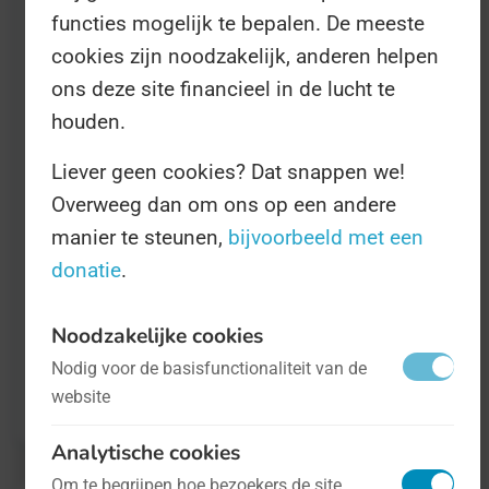
functies mogelijk te bepalen. De meeste
Tijdens de Dag staan we stil bij problemen
cookies zijn noodzakelijk, anderen helpen
waar specifiek mannen last van hebben.
ons deze site financieel in de lucht te
Denk aan gezondheidsproblemen zoals
houden.
prostaatkanker, maar ook aan het stigma op
Liever geen cookies? Dat snappen we!
seksediscriminatie of seksueel geweld.
Overweeg dan om ons op een andere
Tijdens de Dag vinden over de hele wereld
manier te steunen,
bijvoorbeeld met een
voorlichtingssessies plaats, en besteden
donatie
.
belangen- en actiegroepen tijd aan de Dag.
Noodzakelijke cookies
Nodig voor de basisfunctionaliteit van de
Extra informatie nodig? Kijk dan even op
website
deze website
.
Analytische cookies
Om te begrijpen hoe bezoekers de site