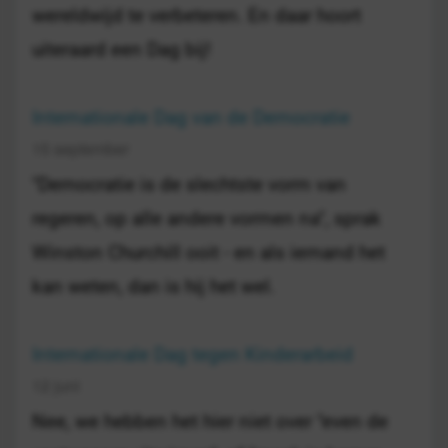
wereldwijd te verbeteren. En daar hoort
uiteraard een Dag bij!
Internationale Dag van de Democratie
15 september
"Democratie is de slechtste vorm van
regeren, op alle andere vormen na", sprak
Winston Churchill ooit - en als iemand het
kan weten, dan is hij het wel.
Internationale Dag tegen Kinderarbeid
12 juni
Nee, we hebben het hier niet over "even de