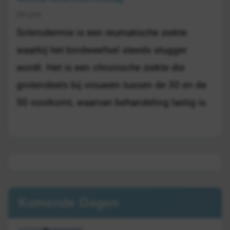
29 juni
Sclerodermie is een reumatische ziekte
waarbij het bindweefsel steeds stugger
wordt. Het is een chronische ziekte die
grotendeels bij vrouwen tussen de 30 en de
50 voorkomt, waarvan behandeling lastig is.
Komende Dagen