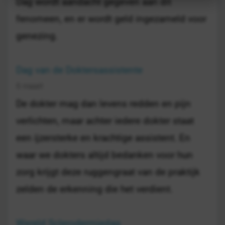
Dag wordt aandacht gegeven aan dit
fenomeen, en er wordt geld ingezameld voor
genezing.
Dag van de Doktersassistente
5 maart
De dokter mag dan levens redden en pijn
verlichten, maar achter iedere dokter staat
een ijzersterke en krachtige assistent. En
waar we dokters altijd bedanken voor hun
zorg krijgt deze ruggengraat van de praktijk
zelden de erkenning die het verdient.
Wereld Sclerodermiedag