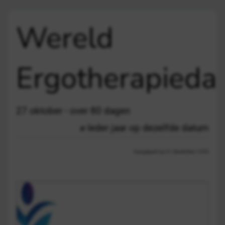
Wereld
Ergotherapieda
27 oktober - over 80 dagen
Ieder jaar op dezelfde datum
Aangepast op 21 december 13:03