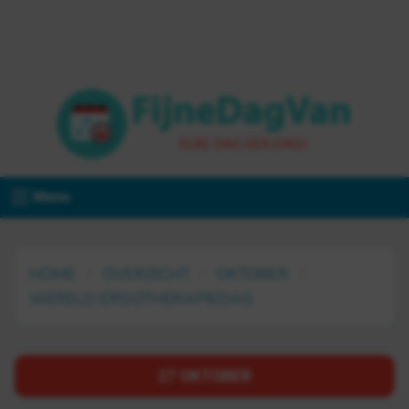
Menu
HOME
OVERZICHT
OKTOBER
WERELD ERGOTHERAPIEDAG
27 OKTOBER