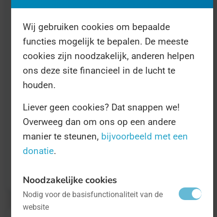
Occupational Therapists, een internationale
Wij gebruiken cookies om bepaalde
beroepsgroep. Over de hele wereld worden
functies mogelijk te bepalen. De meeste
op 27 oktober congressen georganiseerd, of
cookies zijn noodzakelijk, anderen helpen
gewoon simpele informele borrels voor
ons deze site financieel in de lucht te
ergotherapeuten. In meer dan 107 landen
houden.
doen organisaties en klinieken mee met de
Liever geen cookies? Dat snappen we!
Dag.
Overweeg dan om ons op een andere
manier te steunen,
bijvoorbeeld met een
Alle informatie over de Dag en over
donatie
.
ergotherapie in het algemeen kunt u vinden
op
de website van de WFOT
.
Noodzakelijke cookies
Nodig voor de basisfunctionaliteit van de
website