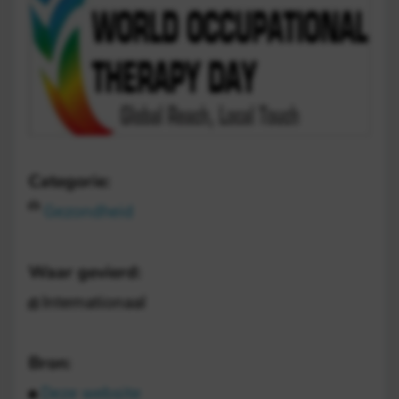
Categorie:
Gezondheid
Waar gevierd:
Internationaal
Bron:
Deze website