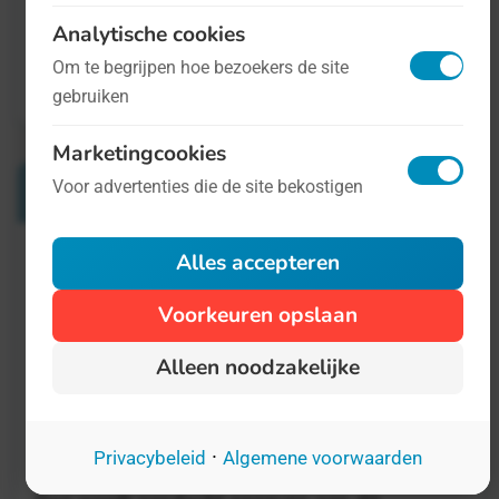
Analytische cookies
Om te begrijpen hoe bezoekers de site
gebruiken
Marketingcookies
Verwante Dagen
Voor advertenties die de site bekostigen
Alles accepteren
Internationale Dag van de Mentale
Voorkeuren opslaan
Gezondheid
10 oktober
Alleen noodzakelijke
10 oktober wordt wereldwijd aangegrepen
als bewustwording van mensen met
·
Privacybeleid
Algemene voorwaarden
mentalegezondheidsproblemen. Tijdens de