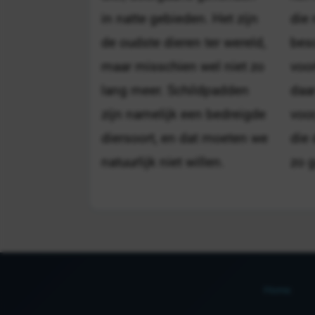
in natte gebieden. Het zijn
die
de oudste dieren ter wereld,
bes
maar misschien wel niet zo
voo
lang meer. Schildpadden
daa
zijn namelijk een bedreigde
voor
diersoort, en dat moeten we
die 
natuurlijk niet willen.
zo 
Home