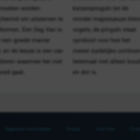
 moeten worden
keizerspinguïn tot de
chermd om uitsterven te
minder majestueuze klei
rkomen. Een Dag Van is
vogels, de pinguïn staat
r een goede manier
symbool voor hoe het
, en de leeuw is een van
meest zuidelijke contine
dieren waarmee het niet
helemaal niet alleen kou
goed gaat.
en dor is.
Algemene voorwaarden
Privacy
Over Ons
Cont