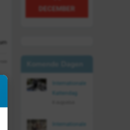
DECEMBER
tum
Komende Dagen
13:03
Internationale
Kattendag
n
8 augustus
s,
Internationale