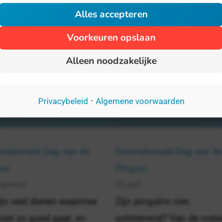
Alles accepteren
Voorkeuren opslaan
Alleen noodzakelijke
·
Privacybeleid
Algemene voorwaarden
rnationale Dag van de
Internationale Dag van d
uw
Pinguin
ugustus
25 april
ijn veel dieren waarmee
Zijn pinguïns niet
niet zo goed gaat, en
schitterend? Van de nobe