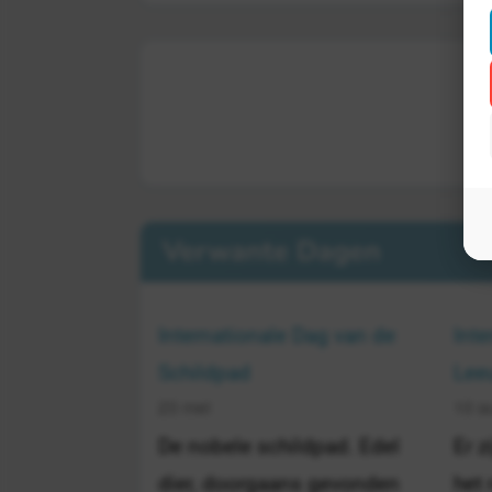
Verwante Dagen
Internationale Dag van de
Inte
Schildpad
Lee
23 mei
10 a
De nobele schildpad. Edel
Er z
dier, doorgaans gevonden
het 