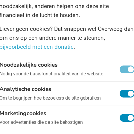
noodzakelijk, anderen helpen ons deze site
ld Apendag is een onofficiële Dag die sinds een paa
financieel in de lucht te houden.
 over de hele wereld wordt gevierd. De Dag is bedoeld
Liever geen cookies? Dat snappen we! Overweeg dan
andacht te vragen voor de aap, en niet alleen om ho
om ons op een andere manier te steunen,
zettend schattig ze zijn. Sommige apen worden
bijvoorbeeld met een donatie
.
elijk ernstig bedreigd door boomkap en
strialisering, en tijdens de Dag van de Aap worden er
Noodzakelijke cookies
Nodig voor de basisfunctionaliteit van de website
rlei acties gehouden om aan de dieren te denken. Zo
t u
doneren
aan het goede doel, of simpelweg
naar d
Analytische cookies
entuin
om meer te leren over apen en hun leefgebied
Om te begrijpen hoe bezoekers de site gebruiken
Marketingcookies
 informatie is te vinden op
MonkeyDay.org
.
Voor advertenties die de site bekostigen