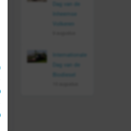
Dag van de
r
Inheemse
Volkeren
9 augustus
e
Internationale
Dag van de
Biodiesel
e
10 augustus
en.