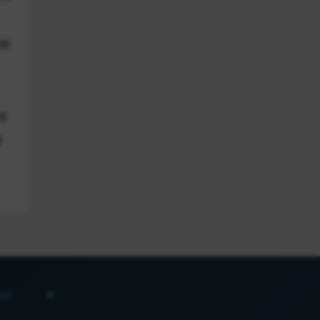
ne
nt
d
act