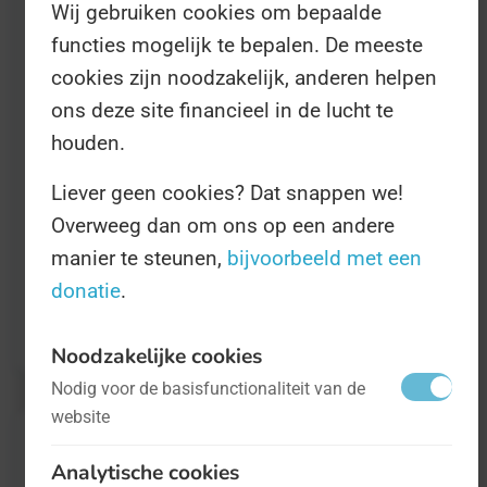
De Dag van de Conflixers vindt plaats in het
Wij gebruiken cookies om bepaalde
Vlaams Parlement in Brussel. Daar komen
functies mogelijk te bepalen. De meeste
cookies zijn noodzakelijk, anderen helpen
conflixers uit het hele land samen om elkaar
ons deze site financieel in de lucht te
te inspireren, workshops te volgen om meer
houden.
te leren over conflixen, en tips met elkaar uit
te wisselen. Naast de conflixers zelf mogen
Liever geen cookies? Dat snappen we!
Overweeg dan om ons op een andere
ook docenten en begeleiders aansluiten.
manier te steunen,
bijvoorbeeld met een
donatie
.
Alle informatie over de Dag is te vinden op
de website van de Conflixers
.
Noodzakelijke cookies
Nodig voor de basisfunctionaliteit van de
website
Analytische cookies