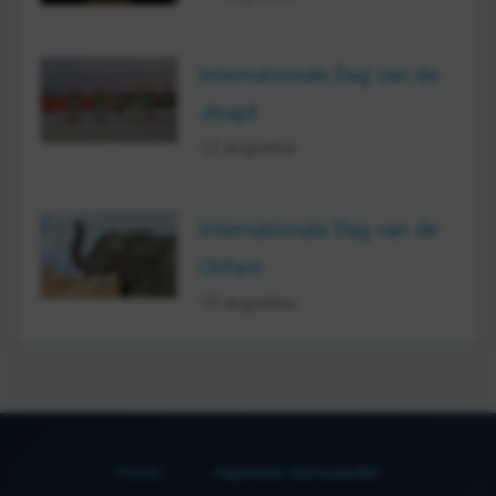
Internationale Dag van de
Jeugd
12 augustus
Internationale Dag van de
Olifant
12 augustus
Home
Algemene voorwaarden