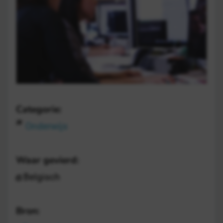
Categorie:
Onderwijs
Waar gevierd:
Belgisch
Bron: