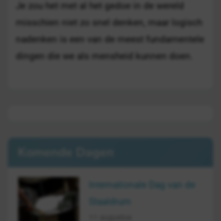
Je zou het met al het gedoe in de wereld
misschien niet zo snel denken, maar logisch
nadenken is een van de meest fundamentele
dingen die we als mensheid kunnen doen.
Komende Dagen
Internationale Dag van de
Staaldrum
11 augustus