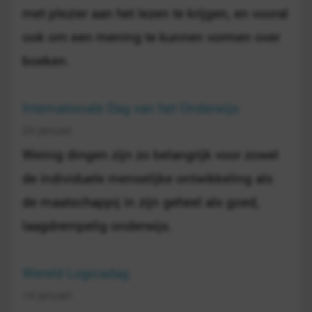
met plezier aan het lezen te krijgen, en vooral
ook om een mening te kunnen vormen over
boeken.
Internationale Dag van het Onderwijs
24 januari
Weinig dingen zijn zo belangrijk voor zowel
de individuele menselijke ontwikkeling als
de maatschappij in zijn geheel als goed,
laagdrempelig onderwijs.
Wereld Logicadag
14 januari