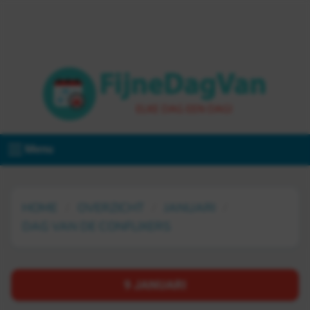
Menu
HOME
OVERZICHT
JANUARI
DAG VAN DE CONFLIXERS
9 JANUARI