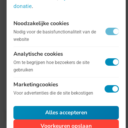
eens - katten kunnen soms ook wel arrogant
donatie
.
zijn.
Noodzakelijke cookies
Nodig voor de basisfunctionaliteit van de
Meer informatie is onder andere te vinden op
website
Wikipedia
.
Analytische cookies
Wilt u vaker Dagen zoals de Internationale
Om te begrijpen hoe bezoekers de site
gebruiken
Kattendag ontdekken? Meld u dan aan voor
onze dagelijkse WhatsApp-dienst
! Stuur
FDV
Marketingcookies
aan
naar 06 424 00 533 om u direct aan te
Voor advertenties die de site bekostigen
melden.
Alles accepteren
Voorkeuren opslaan