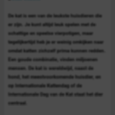
De kat is een van de leukste huisdieren die
er zijn. Je kunt altijd leuk spelen met de
schattige en speelse vierpotigen, maar
tegelijkertijd heb je er weinig omkijken naar
omdat katten zichzelf prima kunnen redden.
Een goude combinatie, vinden miljoenen
mensen. De kat is wereldwijd, naast de
hond, het meestvoorkomende huisdier, en
op Internationale Kattendag of de
Internationale Dag van de Kat staat het dier
centraal.