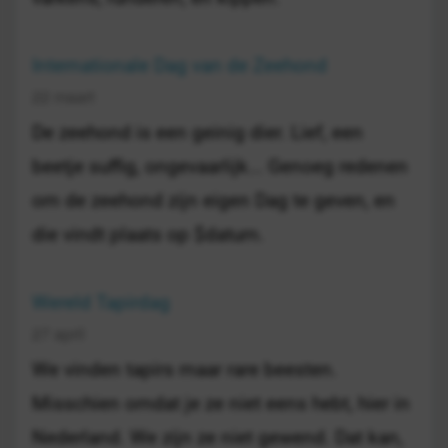
Internationale Dag van de Zeehond
22 maart
De zeehond is een geinig dier. Lief, een
beetje suffig, ongevaarlijk... Genoeg redenen
om de zeehond zijn eigen Dag te geven, en
die vindt plaats op $datum.
Wereld Tapirdag
27 april
We vinden tapirs maar rare beesten.
Misschien omdat je ze niet eens hebt, hier in
Nederland. We zijn ze niet gewend. Dat kan,