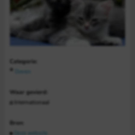
Categorie:
Dieren
Waar gevierd:
Internationaal
Bron:
Deze website