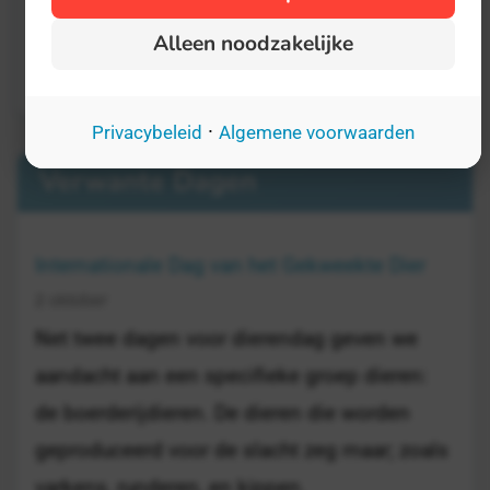
Alleen noodzakelijke
·
Privacybeleid
Algemene voorwaarden
Verwante Dagen
Internationale Dag van het Gekweekte Dier
2 oktober
Net twee dagen voor dierendag geven we
aandacht aan een specifieke groep dieren:
de boerderijdieren. De dieren die worden
geproduceerd voor de slacht zeg maar; zoals
varkens, runderen, en kippen.