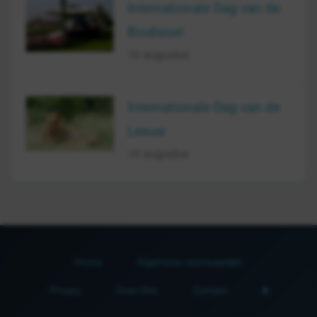
Internationale Dag van de
Biodiesel
10 augustus
Internationale Dag van de
Leeuw
10 augustus
Home
Algemene voorwaarden
Privacy
Over Ons
Contact