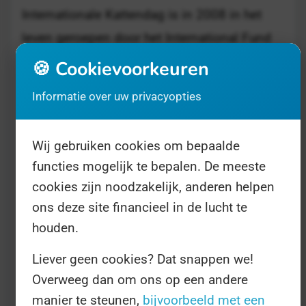
Internationale Kattendag is in 2008 in het
leven geroepen door het International Fund
for Animal Welfare en de Dag wordt sinds
🍪 Cookievoorkeuren
2020 onderhouden door de nonprofit
Informatie over uw privacyopties
International Cat Care. Ook
dierenwelzijnsorganisaties vieren de Dag
Wij gebruiken cookies om bepaalde
jaarlijks op 8 augustus.
functies mogelijk te bepalen. De meeste
cookies zijn noodzakelijk, anderen helpen
Wat u die Dag te doen staat, lijkt ons
ons deze site financieel in de lucht te
duidelijk. Verwen uw poezenbeest, geef hem
houden.
of haar wat extra lekkers of een speeltje en
Liever geen cookies? Dat snappen we!
bedank de katten in uw leven. Ook al
Overweeg dan om ons op een andere
begrijpen ze dat toch niet of boeit het ze niet
manier te steunen,
bijvoorbeeld met een