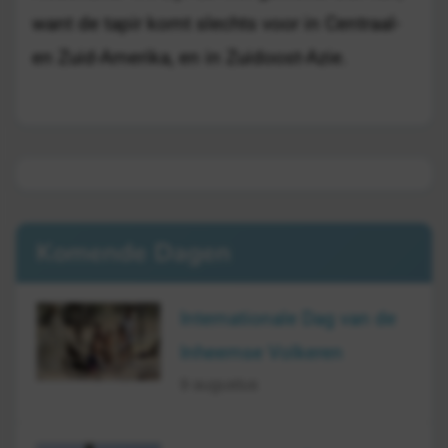
want de tapir komt slechts voor in Centraal-
en Zuid-Amerika, en in Zuidoost-Azie.
Komende Dagen
Internationale Dag van de
Inheemse Volkeren
9 augustus