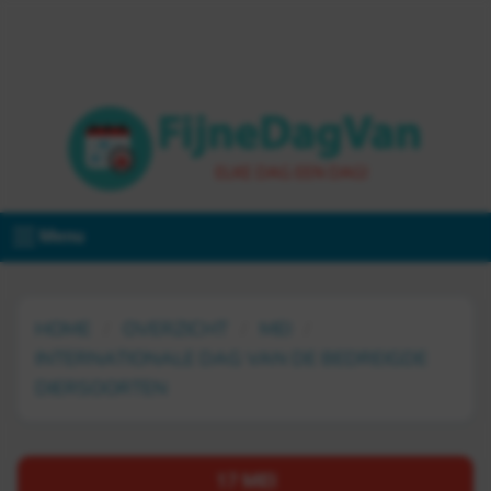
Menu
HOME
OVERZICHT
MEI
INTERNATIONALE DAG VAN DE BEDREIGDE
DIERSOORTEN
17 MEI