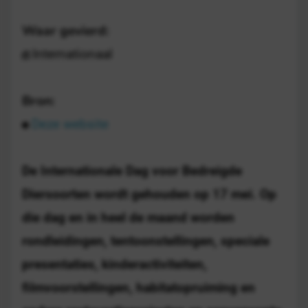
Waar gevierd:
Internationaal
Bron:
Deze website
De Internationale Dag voor Bedreigde
Diersoorten wordt gehouden op 17 mei. Op
die dag en in heel de maand worden
rondleidingen, tentoonstellingen, speciale
presentaties, kinderactiviteiten,
filmvoorstellingen, habitatopruiming en