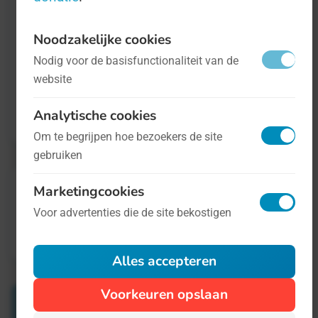
bedreigde diersoorten en alledaagse acties
Noodzakelijke cookies
die ze kunnen ondernemen om hen te helpen
Nodig voor de basisfunctionaliteit van de
beschermen.
website
Analytische cookies
Alle informatie is op
deze website te vinden
.
Om te begrijpen hoe bezoekers de site
gebruiken
Marketingcookies
Voor advertenties die de site bekostigen
Alles accepteren
Voorkeuren opslaan
Verwante Dagen