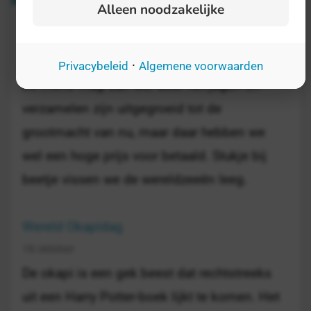
Alleen noodzakelijke
Internationale Dag tegen Visvangst
28 maart
·
Privacybeleid
Algemene voorwaarden
De mens mag dan wel door het jagen en
verzamelen zijn uitgegroeid tot de
grootmacht van nu, maar daar hebben we
wel een hoge prijs voor betaald. Stukje bij
beetje vissen we de wereldzeeën leeg.
Wereld Okapidag
18 oktober
De okapi is een gek beest dat rechtstreeks
uit een Harry Potter-boek lijkt te komen. Het