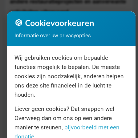
andere restauratieprojecten en aanverwante
activiteiten uitgevoerd.
🍪 Cookievoorkeuren
Dit wordt gehouden op hogescholen en
Informatie over uw privacyopties
universiteiten, dierentuinen, aquaria, parken,
natuurreservaten en andere locaties in de VS
Wij gebruiken cookies om bepaalde
en andere landen. Het is een ideale
functies mogelijk te bepalen. De meeste
gelegenheid voor studenten om te leren over
cookies zijn noodzakelijk, anderen helpen
het behoud van bedreigde soorten en om het
ons deze site financieel in de lucht te
houden.
bewustzijn op de campus en in hun
gemeenschap te vergroten. Bedreigde
Liever geen cookies? Dat snappen we!
Soorten Dag is een gelegenheid voor
Overweeg dan om ons op een andere
mensen van alle leeftijden om te leren over
manier te steunen,
bijvoorbeeld met een
donatie
.
het belang van het beschermen van