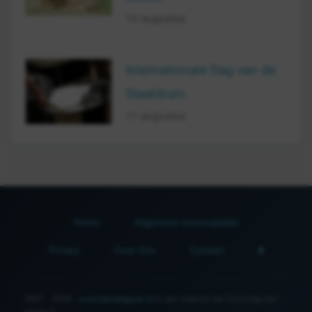
10 augustus
Internationale Dag van de
Staaldrum
11 augustus
Home
Algemene voorwaarden
Privacy
Over Ons
Contact
2007 - 2026 -
www.fijnedagvan.nl
is een website van Fijne Dag Van