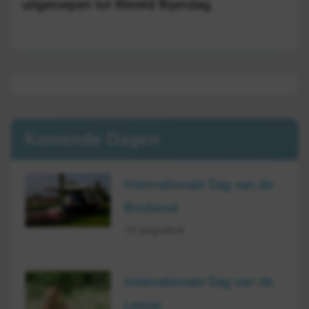
uitgeroepen tot Wereld Bijendag.
Komende Dagen
Internationale Dag van de
Biodiesel
10 augustus
Internationale Dag van de
Leeuw