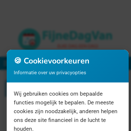
🍪 Cookievoorkeuren
Menu
Informatie over uw privacyopties
Zoeken
Wij gebruiken cookies om bepaalde
functies mogelijk te bepalen. De meeste
Geen geldige zoekwoorden gevonden. Geef
cookies zijn noodzakelijk, anderen helpen
hier een nieuwe zoekopdracht op:
ons deze site financieel in de lucht te
houden.