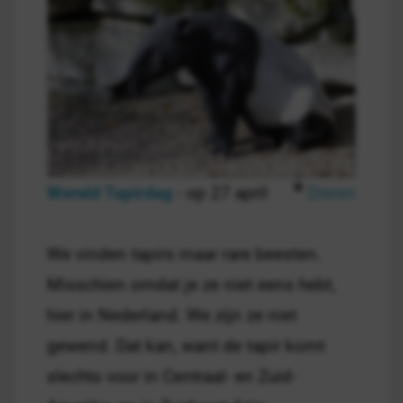
Wereld Tapirdag
- op 27 april
Dieren
We vinden tapirs maar rare beesten.
Misschien omdat je ze niet eens hebt,
hier in Nederland. We zijn ze niet
gewend. Dat kan, want de tapir komt
slechts voor in Centraal- en Zuid-