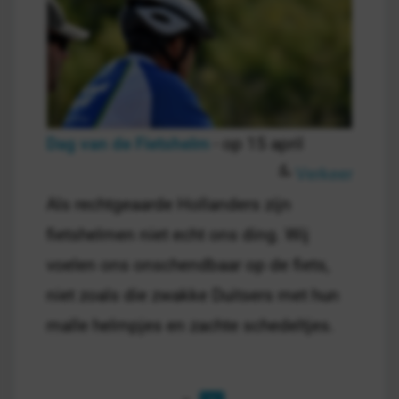
Dag van de Fietshelm
- op 15 april
Verkeer
Als rechtgeaarde Hollanders zijn
fietshelmen niet echt ons ding. Wij
voelen ons onschendbaar op de fiets,
niet zoals die zwakke Duitsers met hun
malle helmpjes en zachte schedeltjes.