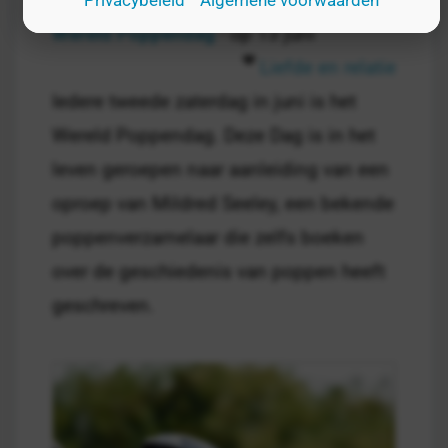
Privacybeleid
Algemene voorwaarden
Wereld Poppendag
- op 13 juni
Liefde en relatie
Iedere tweede zaterdag in juni is het
Wereld Poppendag. Deze Dag is in het
leven geroepen naar aanleiding van een
oproep van Mildred Seeley, een bekende
poppenverzamelaar die zelfs boeken
over de geschiedenis van poppen heeft
geschreven.