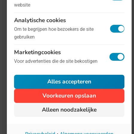
website
maandagochtend op kantoor, de
magische sfeer van de feestdagen is
Analytische cookies
voorbij en wat overblijft is een
Om te begrijpen hoe bezoekers de site
gebruiken
bonkende kater die u met uw collega's
moet delen.
Marketingcookies
Voor advertenties die de site bekostigen
Alles accepteren
Voorkeuren opslaan
Alleen noodzakelijke
·