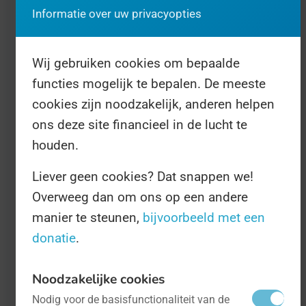
of een hond die aan een boom is
Informatie over uw privacyopties
vastgeknoopt.
Wij gebruiken cookies om bepaalde
functies mogelijk te bepalen. De meeste
cookies zijn noodzakelijk, anderen helpen
ons deze site financieel in de lucht te
houden.
Liever geen cookies? Dat snappen we!
Overweeg dan om ons op een andere
manier te steunen,
bijvoorbeeld met een
Blue Monday
- op 19 januari
Overig
donatie
.
Noodzakelijke cookies
Blue Monday. K*tdag. Grauwe, grijze
Nodig voor de basisfunctionaliteit van de
januariluchten, de deceptie van de