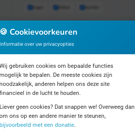
Dagen
Weken
Nachten
🍪 Cookievoorkeuren
Informatie over uw privacyopties
WO
DO
VR
Wij gebruiken cookies om bepaalde functies
mogelijk te bepalen. De meeste cookies zijn
noodzakelijk, anderen helpen ons deze site
financieel in de lucht te houden.
Liever geen cookies? Dat snappen we! Overweeg dan
om ons op een andere manier te steunen,
bijvoorbeeld met een donatie
.