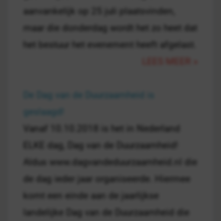
aanvankelijk op 25 juli plaatsvinden,
maar die donderdag wordt het zo heet dat
het bestuur het evenement heeft afgelast.
LEES MEER »
De Dag van de Duurzaamheid is
geslaagd!
Vanaf 10.10.2018 is het in Nederland
ELKE dag, Dag van de Duurzaamheid!
Aldus www.dagvandeduurzaamheid.nl die
de dag ieder jaar organiseerde. Hiermee
komt een einde aan de jaarlijkse
landelijke Dag van de Duurzaamheid die