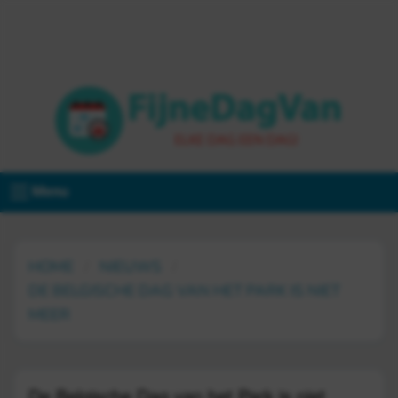
Menu
HOME
NIEUWS
DE BELGISCHE DAG VAN HET PARK IS NIET
MEER
De Belgische Dag van het Park is niet