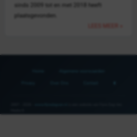
sinds 2009 tot en met 2018 heeft
plaatsgevonden.
LEES MEER »
Home
Algemene voorwaarden
Privacy
Over Ons
Contact
2007 - 2026 -
www.fijnedagvan.nl
is een website van Fijne Dag Van
Media ©