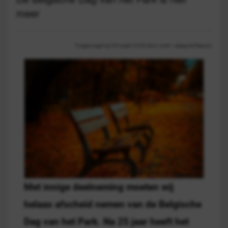
meer
Toegevoegd op 20 maart 10:20 door Jorrit - categorie Nieuws
Met innige deelneming moeten wij
helaas afscheid nemen van de Belgische
Dag van het Park. Na 25 jaar heeft het