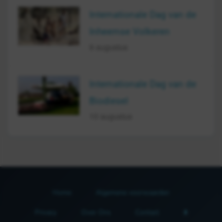
Internationale Dag van de
Inheemse Volkeren
9 augustus
Internationale Dag van de
Biodiesel
10 augustus
Home
Algemene voorwaarden
Privacy
Over Ons
Contact