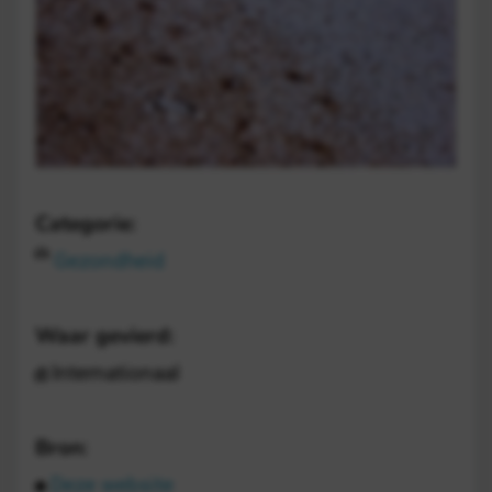
Categorie:
Gezondheid
Waar gevierd:
Internationaal
Bron:
Deze website