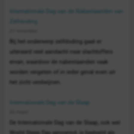
Internationale Dag van de Nabestaanden van
Zelfdoding
21 november
Bij het onderwerp zelfdoding gaat er
uiteraard veel aandacht naar slachtoffers
ervan, waardoor de nabestaanden vaak
worden vergeten of in ieder geval even uit
het zicht verdwijnen.
Internationale Dag van de Slaap
20 maart
De Internationale Dag van de Slaap, ook wel
World Sleep Day genoemd, is bedoeld als