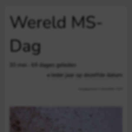
Wereld MS-
Dag
30 mei - 69 dagen geleden
Ieder jaar op dezelfde datum
Aangepast op 21 december 13:03