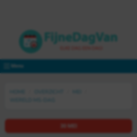
Menu
HOME
OVERZICHT
MEI
WERELD MS-DAG
30 MEI