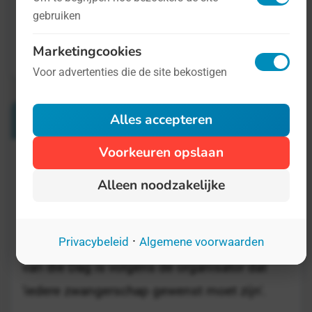
gebruiken
Marketingcookies
Voor advertenties die de site bekostigen
Verwante Dagen
Alles accepteren
Voorkeuren opslaan
Internationale Dag van de Anticonceptie
Alleen noodzakelijke
26 september
Ieder jaar op $datum vindt de Internationale
·
Privacybeleid
Algemene voorwaarden
Dag van de Anticonceptie plaats. Het doel
van die Dag is volgens de organisator dat
'iedere zwangerschap gewenst moet zijn'.