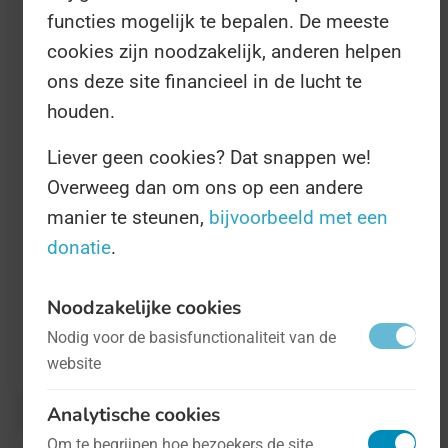
functies mogelijk te bepalen. De meeste
zenuwstelsel aantast. Hoe macrofagen
cookies zijn noodzakelijk, anderen helpen
vervolgens het myeline beschadigen rond de
ons deze site financieel in de lucht te
laesi en dit oligodendrocyten en axonen doet
houden.
vervallen, en juist lymfocyten en venulen
Liever geen cookies? Dat snappen we!
doet floreren, is ons totaal nietszeggend. Dat
Overweeg dan om ons op een andere
is voor de
specialisten onder ons
.
manier te steunen,
bijvoorbeeld met een
donatie
.
Wat wij dan weer wél weten is dat de MS-Dag
dit jaar op 30 mei wordt gehouden. Meer
Noodzakelijke cookies
informatie daarover is te vinden op
Nodig voor de basisfunctionaliteit van de
worldmsday.org
.
website
Analytische cookies
Om te begrijpen hoe bezoekers de site