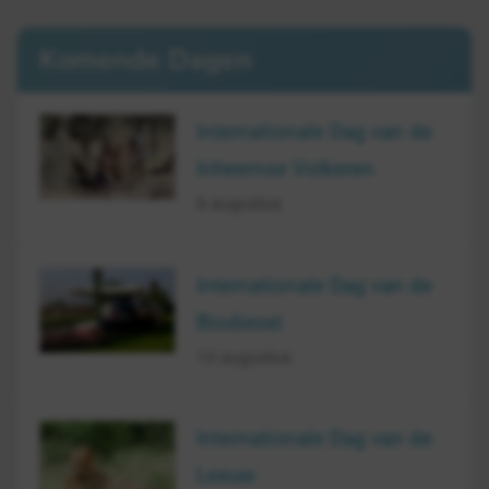
Komende Dagen
Internationale Dag van de
Inheemse Volkeren
9 augustus
Internationale Dag van de
Biodiesel
10 augustus
Internationale Dag van de
Leeuw