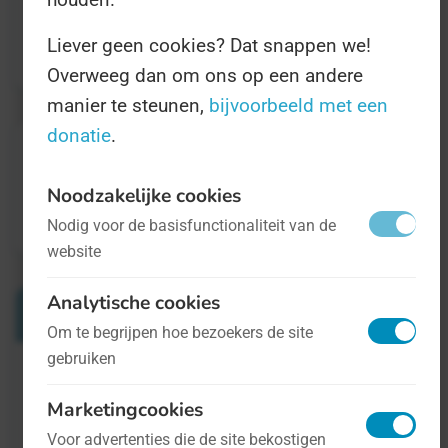
deelnemende winkels, en natuurlijk tips om
Liever geen cookies? Dat snappen we!
de kringloop rond te maken.
Overweeg dan om ons op een andere
manier te steunen,
bijvoorbeeld met een
donatie
.
Noodzakelijke cookies
Nodig voor de basisfunctionaliteit van de
website
Analytische cookies
Verwante Dagen
Om te begrijpen hoe bezoekers de site
gebruiken
Internationale Dag van de Bank
Marketingcookies
4 december
Voor advertenties die de site bekostigen