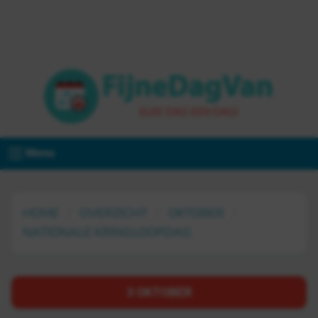
Menu
HOME
OVERZICHT
OKTOBER
NATIONALE KRINGLOOPDAG
3 OKTOBER