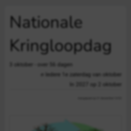
Nationale
Kringloopdag
3 oktober - over 56 dagen
Iedere 1e zaterdag van oktober
In 2027 op 2 oktober
Aangepast op 21 december 13:03