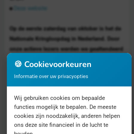
Deze website
Op de eerste zaterdag van oktober is het de
Nationale Kringloopdag in Nederland. Door
onze actieve lezers werden we geattendeerd
op deze feestelijke open dag van
🍪 Cookievoorkeuren
kringloopwinkels.
Informatie over uw privacyopties
Meer dan 150 van deze winkels openen de
Wij gebruiken cookies om bepaalde
deuren op deze zaterdag ter ere van de
functies mogelijk te bepalen. De meeste
Nationale Kringloopdag. Denk aan een hapje,
cookies zijn noodzakelijk, anderen helpen
een drankje, een muziekje, en leuke
ons deze site financieel in de lucht te
activiteiten. Zie de
website
voor de
houden.