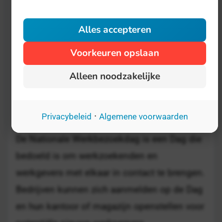
Over deze Dag hebben we op dit moment
nog geen uitgebreide informatie
Alles accepteren
beschikbaar. Probeer het later nog eens, of
Voorkeuren opslaan
klik op 'Bron' om naar de website van de
organisator te gaan.
Alleen noodzakelijke
Nationale Werkbezoekdag
·
Privacybeleid
Algemene voorwaarden
18 november
De Nationale Werkbezoekdag is een Dag die
bedoeld is om werkzoekenden en
werkgevers met elkaar in contact te brengen.
Bedrijven kunnen zich aanmelden op de Dag
en hun kantoor of magazijn openstellen voor