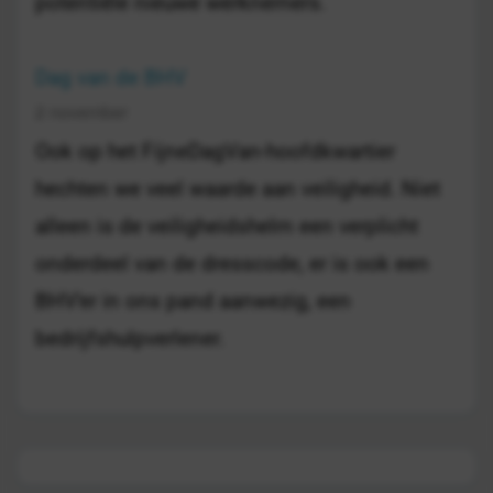
potentiële nieuwe werknemers.
Dag van de BHV
2 november
Ook op het FijneDagVan-hoofdkwartier
hechten we veel waarde aan veiligheid. Niet
alleen is de veiligheidshelm een verplicht
onderdeel van de dresscode, er is ook een
BHV'er in ons pand aanwezig, een
bedrijfshulpverlener.