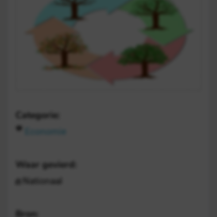
Categorie:
Economie
Waar gevierd:
Nationaal
Bron: