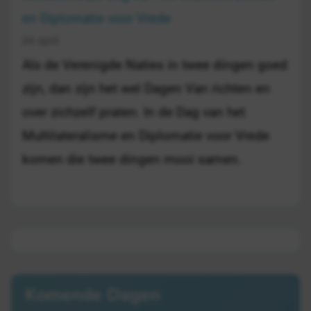
en Diplomatie voor Vrede
24 april
Als de Verenigde Naties in twee dingen goed
zijn, dan zijn het wel Dagen Van richten en
over zichzelf praten. In de Dag van het
Multilateralisme en Diplomatie voor Vrede
komen die twee dingen mooi samen.
Komende Dagen