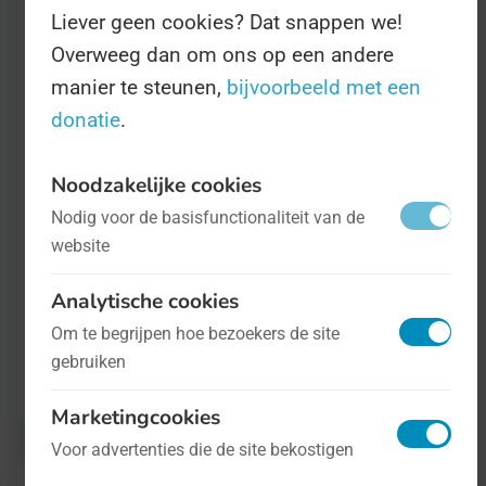
uit een aanbeveling van de
Liever geen cookies? Dat snappen we!
Overweeg dan om ons op een andere
Onderzoekscommissie
manier te steunen,
bijvoorbeeld met een
Uitvoeringsorganisaties.
donatie
.
Op deze Dag kunt u zelf ook een paar
Noodzakelijke cookies
rondetafelgesprekken volgen. Die
Nodig voor de basisfunctionaliteit van de
livestreams, en informatie over het
website
programma en de invulling van de Dag, vindt
Analytische cookies
u op
tweedekamer.nl
. Voor informatie over
Om te begrijpen hoe bezoekers de site
de internationale viering kunt u
op deze
gebruiken
website kijken
.
Marketingcookies
Voor advertenties die de site bekostigen