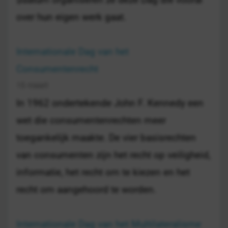
over hun eigen werk gaat.
Internationale Dag van het
Consumentenrecht
15 maart
In 1962 ondertekende John F. Kennedy een
wet die consumentenrechten meer
toegankelijk maakte. De vier basisrechten
van consumenten zijn het recht op veiligheid,
informatie, het recht om te kiezen en het
recht om aangehoord te worden.
Internationale Dag van het Multilateralisme