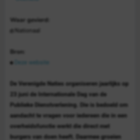
Waar gevierd:
Nationaal
Bron:
Deze website
De Verenigde Naties organiseren jaarlijks op
23 juni de Internationale Dag van de
Publieke Dienstverlening. Die is bedoeld om
aandacht te vragen voor iedereen die in een
overheidsfunctie werkt die direct met
burgers van doen heeft. Daarmee groeien