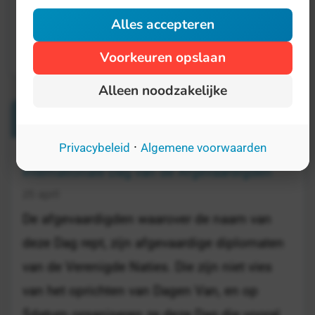
Alles accepteren
Voorkeuren opslaan
Alleen noodzakelijke
Verwante Dagen
·
Privacybeleid
Algemene voorwaarden
Internationale Dag van de Afgevaardigden
25 april
De afgevaardigden waarover de naam van
deze Dag rept, zijn afgevaardige diplomaten
van de Verenigde Naties. Die zijn niet vies
van het oprichten van Dagen Van, en op
$datum organiseren ze deze Dag die vooral