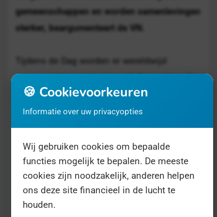
gemeenschappen en worden samenlevingen
sterker, beargumenteert de VN.
Tijdens de Dag worden er wereldwijd
evenementen georganiseerd die rondom die
🍪 Cookievoorkeuren
onderwerp draaien, zoals
rondetafelgesprekken tussen ambtenaren en
Informatie over uw privacyopties
burgers om te kijken hoe de dienstverlening
beter kan. En verhip, ook in Nederland
Wij gebruiken cookies om bepaalde
gebeurt dat! De Tweede Kamer organiseert
functies mogelijk te bepalen. De meeste
cookies zijn noodzakelijk, anderen helpen
zijn eigen
Dag van de Publieke
ons deze site financieel in de lucht te
Dienstverlening
. Dat gebeurt in 2022 voor het
houden.
eerst. In Nederland komt dat initiatief voor