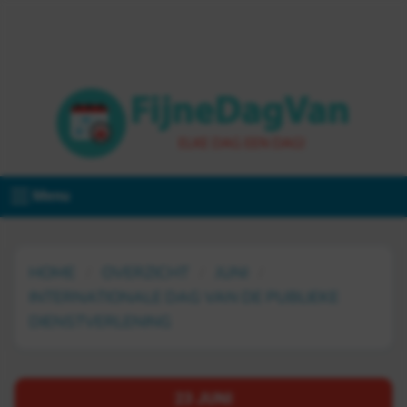
Menu
HOME
OVERZICHT
JUNI
INTERNATIONALE DAG VAN DE PUBLIEKE
DIENSTVERLENING
23 JUNI