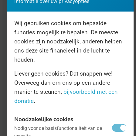
Informatie over uw privacyopties
namelijk een van de oudste massamedia
waarmee ook het grote publiek (u dus!) uw
Wij gebruiken cookies om bepaalde
eigen informatie de ether in kan slingeren.
functies mogelijk te bepalen. De meeste
cookies zijn noodzakelijk, anderen helpen
Dat is heel simpel, met de amateurradio.
ons deze site financieel in de lucht te
houden.
Daarmee kan iedere Jan-op-de-hoek een
eigen zendkanaal beginnen, met diep
Liever geen cookies? Dat snappen we!
achtergrondnieuws of lekkere liedjes. Nu het
Overweeg dan om ons op een andere
internet zo is ingeburgerd in onze
manier te steunen,
bijvoorbeeld met een
donatie
.
communicatie heeft de amateurradio het
soms moeilijk, maar geloof ons dat er nog
Noodzakelijke cookies
regelmatig hobby'isten vanaf hun
Nodig voor de basisfunctionaliteit van de
zolderkamer de mooiste hoorspelen