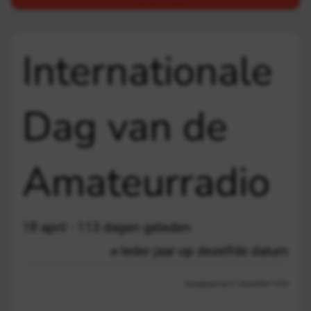
Internationale
Dag van de
Amateurradio
18 april - 113 dagen geleden
Ieder jaar op dezelfde datum
Aangepast op 21 december 13:03