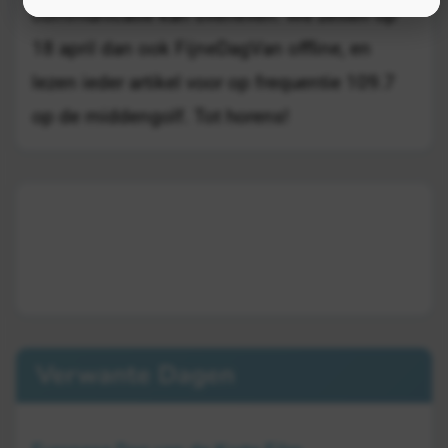
communicatie kan overleven. We zetten op
18 april dan ook FijneDagVan offline, en
lezen ieder artikel voor op frequentie 109.7
op de middengolf. Tot horens!
Verwante Dagen