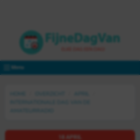
Menu
HOME
OVERZICHT
APRIL
INTERNATIONALE DAG VAN DE
AMATEURRADIO
18 APRIL