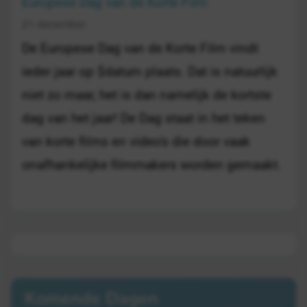
Europese Dag van de Korte Film
21 december
De Europese Dag van de Korte Film vindt
ieder jaar op $datum plaats. Dat is natuurlijk
niet zo maar, het is dan namelijk de kortste
dag van het jaar! De Dag staat in het teken
van korte films en video's die door vaak
onafhankelijke filmmakers worden gemaakt.
Komende Dagen