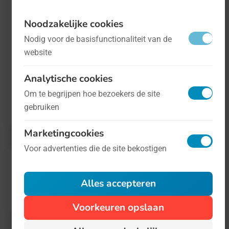
te praten, bijvoorbeeld tegen de groenteboer,
Noodzakelijke cookies
en dan te zien of u nog steeds een krop
Nodig voor de basisfunctionaliteit van de
ijsbergsla mee naar huis krijgt. Ook als
website
Nederlanders kunnen we meedoen door
bijvoorbeeld Fins te leren. Menestystä sen
Analytische cookies
Om te begrijpen hoe bezoekers de site
kanssa! Lisätietoja löytyy osoitteesta
talla
gebruiken
sivustolla
.
Marketingcookies
Voor advertenties die de site bekostigen
Alles accepteren
Voorkeuren opslaan