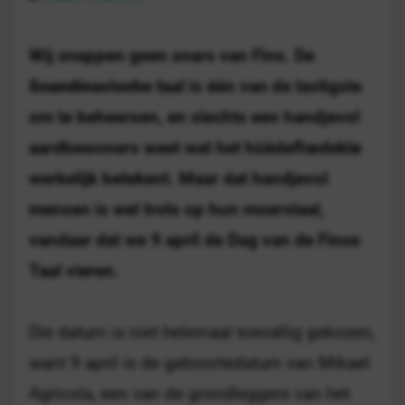
Wij snappen geen snars van Fins. De
Scandinavische
taal is één van de lastigste
om te beheersen, en slechts een handjevol
aardbewoners weet wat het hüēdeflœdeklø
werkelijk betekent. Maar dat handjevol
mensen is wel trots op hun moerstaal,
vandaar dat we 9 april de Dag van de Finse
Taal vieren.
Die datum is niet helemaal toevallig gekozen,
want 9 april is de geboortedatum van Mikael
Agricola, een van de grondleggers van het