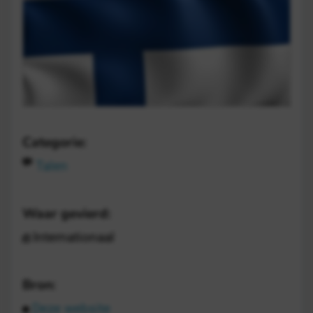
Categorie:
Talen
Waar gevierd:
Internationaal
Bron:
Deze website