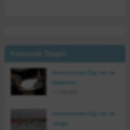
Komende Dagen
Internationale Dag van de
Staaldrum
11 augustus
Internationale Dag van de
Jeugd