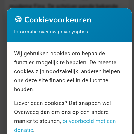
moderne Fins. De schrijver pende bekende
werken als Rucouskiria en Abckiria (het Oude
🍪 Cookievoorkeuren
en Nieuwe Testament) en schiep daarmee
Informatie over uw privacyopties
het onnavolgbare dialect dat we vandaag
kennen. Een beetje de Annie M.G. Schmitt
Wij gebruiken cookies om bepaalde
van het Fins dus - en reden genoeg om deze
functies mogelijk te bepalen. De meeste
Dag groots te vieren.
cookies zijn noodzakelijk, anderen helpen
ons deze site financieel in de lucht te
De Dag van de Finse Taal wordt uiteraard
houden.
vooral in het noordelijke land gevierd, maar
Liever geen cookies? Dat snappen we!
Finse migranten mogen ook in Nederland
Overweeg dan om ons op een andere
meedoen met de festiviteiten. Gebruik de
manier te steunen,
bijvoorbeeld met een
Dag bijvoorbeeld eens om een hele dag Fins
donatie
.