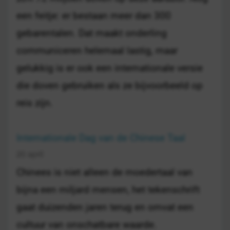
een feitje: er bestaan meer dan 300
gebarentalen. Dat maakt onderling
communiceren helemaal lastig, maar
gelukkig is er ook een internationale versie
die doven gebruiken als ze bijvoorbeeld op
reis zijn.
Internationale Dag van de Chinese Taal
20 april
Chinees is niet alleen de moedertaal van
bijna een miljard mensen, het tekenschrift
gaat duizenden jaren terug en omvat een
cultuur van onschatbare waarde.