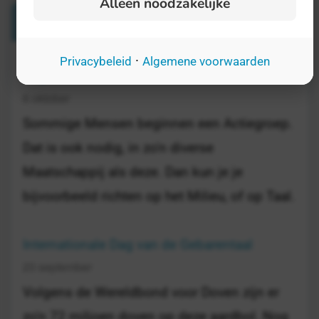
Alleen noodzakelijke
Verwante Dagen
·
Privacybeleid
Algemene voorwaarden
Dag van de Duitse Taal
6 oktober
Sommige Mensen beginnen een Actiegroep.
Dat is ook nodig, in zo'n diverse
Maatschappij als deze. Dan kun je je
bijvoorbeeld richten op het Milieu, of op Taal.
Internationale Dag van de Gebarentaal
23 september
Volgens de Wereldbond voor Doven zijn er
zo'n 72 miljoen doven op deze aardbol. Nog