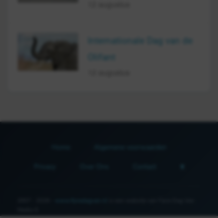
12 augustus
Internationale Dag van de
Olifant
12 augustus
Home
Algemene voorwaarden
Privacy
Over Ons
Contact
2007 - 2026 -
www.fijnedagvan.nl
is een website van Fijne Dag Van
Media ©