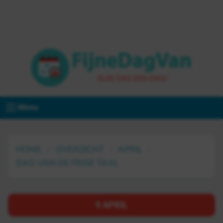
Menu
HOME
OVERZICHT
APRIL
DAG VAN DE FINSE TAAL
9 APRIL