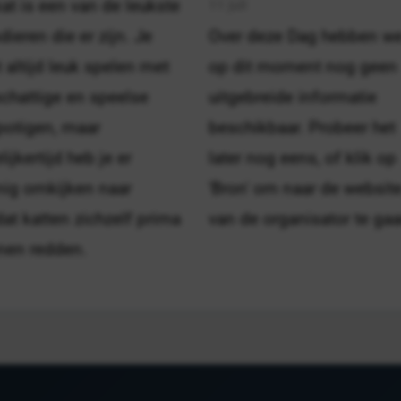
11 juli
at is een van de leukste
dieren die er zijn. Je
Over deze Dag hebben w
 altijd leuk spelen met
op dit moment nog geen
chattige en speelse
uitgebreide informatie
potigen, maar
beschikbaar. Probeer het
lijkertijd heb je er
later nog eens, of klik op
nig omkijken naar
'Bron' om naar de websit
t katten zichzelf prima
van de organisator te gaa
nen redden.