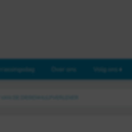
rrassingsdag
Over ons
Volg ons
 VAN DE DIERENHULPVERLENER