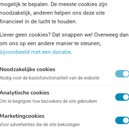
mogelijk te bepalen. De meeste cookies zijn
t als secretaresses een Dag krijgen, waarom dan nie
noodzakelijk, anderen helpen ons deze site
e puurste mensen ter wereld?
financieel in de lucht te houden.
Liever geen cookies? Dat snappen we! Overweeg dan
ag is in het leven geroepen door de Stichting Dierenl
om ons op een andere manier te steunen,
organisatie die zelf bestaat voor en door
bijvoorbeeld met een donatie
.
enhulpverleners. De stichting gaat op de Dag onder
re zelf langs bij asielen of dierenambulances of
Noodzakelijke cookies
ere plekken waar dieren worden geholpen om gebak 
Nodig voor de basisfunctionaliteit van de website
 bedankje langs te brengen. Mooi!
Analytische cookies
Om te begrijpen hoe bezoekers de site gebruiken
 informatie is er niet over de Dag te vinden op
de
ite van Stichting Dierenlot
, maar op sociale media
Marketingcookies
t u her en der wel genoeg. U kunt zelf natuurlijk ook
Voor advertenties die de site bekostigen