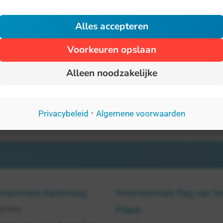
oen door een dierenhulpverlener in uw buurt te
Alles accepteren
anken.
Voorkeuren opslaan
Alleen noodzakelijke
·
Privacybeleid
Algemene voorwaarden
rnationale Kattendag
Internationale Dag van he
gustus
Paard