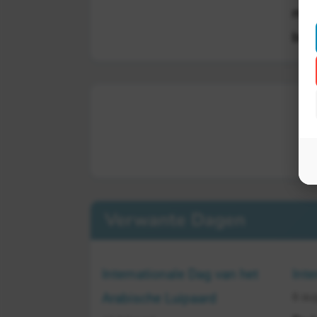
meed
bed
Verwante Dagen
Internationale Dag van het
Inte
8 au
Arabische Luipaard