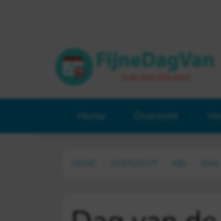
Home
Overzicht
Ve
HOME
OVERZICHT
MEI
DAG