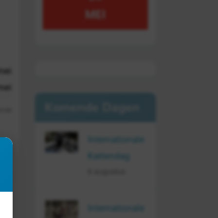
MEI
mei
mei
Komende Dagen
 21:02
Internationale
t
Kattendag
8 augustus
Internationale