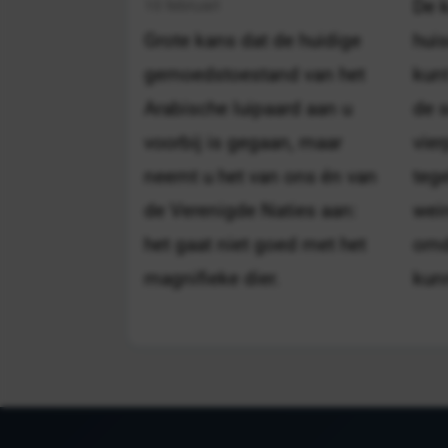
10 februari
De k
Grote kans dat de huidige
huis
gemoedstoestand van het
kunt
Arabische luipaard aan u
de s
voorbij is gegaan, maar
vier
neemt u het van ons én van
tege
de Verenigde Naties aan:
wei
het gaat niet goed met het
omda
magnifieke dier.
kun