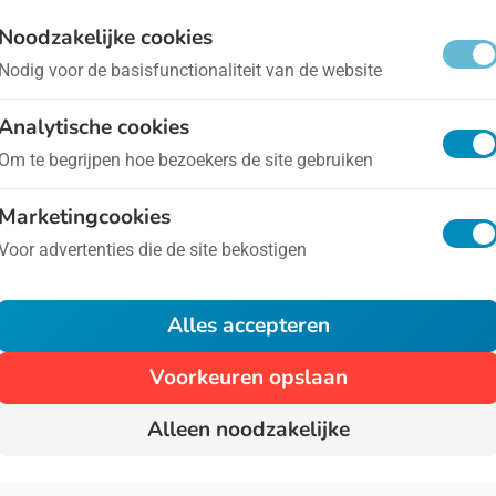
ternationale Dag tegen Zwangerschapsmisselijkheid
Noodzakelijke cookies
Nodig voor de basisfunctionaliteit van de website
nstige zwangerschapsmisselijkheid, ook wel hypere
Analytische cookies
el vervelend zijn voor vrouwen in verwachting. Naast 
Om te begrijpen hoe bezoekers de site gebruiken
eft deze vorm van misselijkheid ook een grote impac
Marketingcookies
Voor advertenties die de site bekostigen
1
Alles accepteren
Voorkeuren opslaan
Alleen noodzakelijke
Algemene voorwaarden
Privacy
Over Ons
Cont