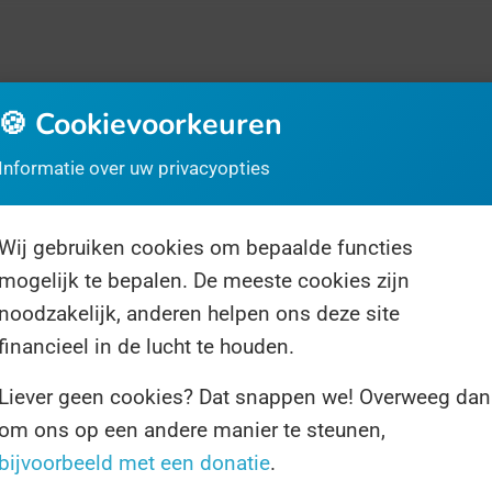
🍪 Cookievoorkeuren
Informatie over uw privacyopties
Wij gebruiken cookies om bepaalde functies
rrassingsdag
Over ons
Volg ons
mogelijk te bepalen. De meeste cookies zijn
noodzakelijk, anderen helpen ons deze site
financieel in de lucht te houden.
Liever geen cookies? Dat snappen we! Overweeg dan
om ons op een andere manier te steunen,
1 resultaat voor "zwangerschapsmisselijkheid"
bijvoorbeeld met een donatie
.