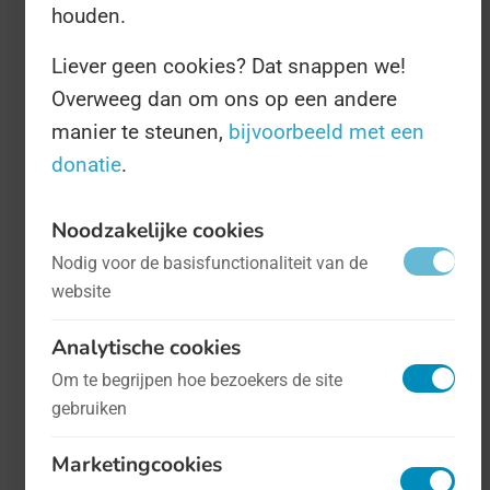
houden.
Liever geen cookies? Dat snappen we!
Overweeg dan om ons op een andere
manier te steunen,
bijvoorbeeld met een
donatie
.
Noodzakelijke cookies
Dag van het Tandvlees
- op 12 mei
Nodig voor de basisfunctionaliteit van de
Gezondheid
website
[PARTNER*] Op 12 mei is het weer zover:
Analytische cookies
de Dag van het Tandvlees! Hiervoor
Om te begrijpen hoe bezoekers de site
heeft de NVvP de campagne 'Roze en
gebruiken
Krachtig is Prachtig' gelanceerd. Een
online campagne waarmee we vanuit de
Marketingcookies