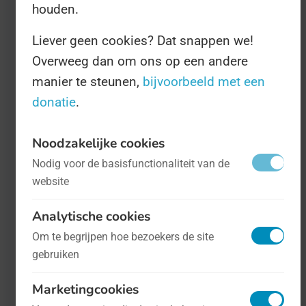
houden.
Liever geen cookies? Dat snappen we!
Overweeg dan om ons op een andere
manier te steunen,
bijvoorbeeld met een
donatie
.
Noodzakelijke cookies
Nationale Schoolschaakdag
- op 23 mei
Nodig voor de basisfunctionaliteit van de
Sport
website
Met denksporten kun je niet vroeg
Analytische cookies
genoeg beginnen. Met name het
Om te begrijpen hoe bezoekers de site
schaakspel traint de grijze massa van
gebruiken
kinderen op een ongekende wijze.
Kinderen kunnen op 23 mei het spel
Marketingcookies