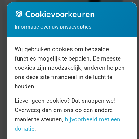
🍪 Cookievoorkeuren
Informatie over uw privacyopties
Wij gebruiken cookies om bepaalde
functies mogelijk te bepalen. De meeste
Dag van de Mantelzorg
- op 10
cookies zijn noodzakelijk, anderen helpen
november
Gezondheid
ons deze site financieel in de lucht te
houden.
Mantelzorgers zijn net als echte
Liever geen cookies? Dat snappen we!
verplegers. Maar dan niet betaald. Ja,
Overweeg dan om ons op een andere
geloof het of niet, er bestaan heus
manier te steunen,
bijvoorbeeld met een
mensen die vrijwillig de zieken, zwakken
donatie
.
en minderbedeelden in onze