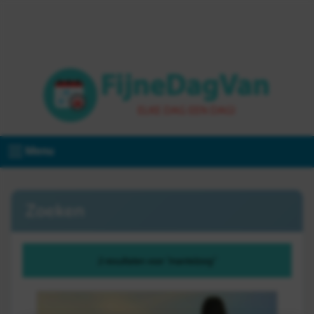
Menu
Zoeken
2 resultaten voor "mantelzorg"