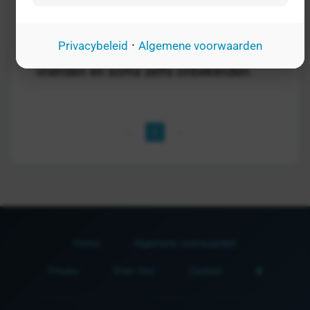
eerbetoon aan de miljoenen
Nederlanders die zich onbaatzuchtig
·
Privacybeleid
Algemene voorwaarden
inzetten voor anderen. Voor familie,
vrienden en soms zelfs onbekenden.
1
Home
Algemene voorwaarden
Privacy
Over Ons
Contact