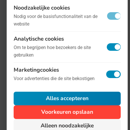
samenleving helpen, omdat het kan.
Noodzakelijke cookies
Nodig voor de basisfunctionaliteit van de
website
Analytische cookies
Om te begrijpen hoe bezoekers de site
gebruiken
Marketingcookies
Voor advertenties die de site bekostigen
Nationale Dag van de Vrijwilliger
- op 7
Alles accepteren
december
Mens en maatschappij
Voorkeuren opslaan
De Nationale Vrijwilligersdag is een
Alleen noodzakelijke