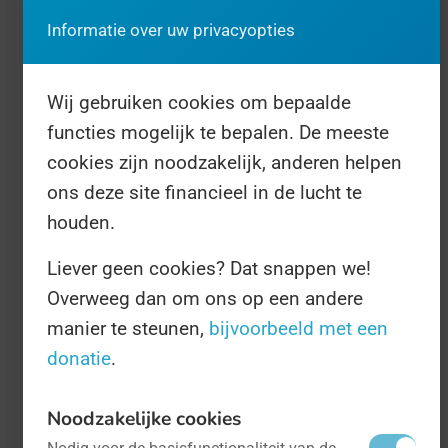
Informatie over uw privacyopties
Wij gebruiken cookies om bepaalde
functies mogelijk te bepalen. De meeste
cookies zijn noodzakelijk, anderen helpen
ons deze site financieel in de lucht te
houden.
Liever geen cookies? Dat snappen we!
Overweeg dan om ons op een andere
Wereld Muggendag
- op 20 augustus
manier te steunen,
bijvoorbeeld met een
Dieren
donatie
.
Muggen zijn k*tbeesten. Dat weet
iedereen die wel eens 's nachts wakker
Noodzakelijke cookies
is gehouden door de gevleugelde