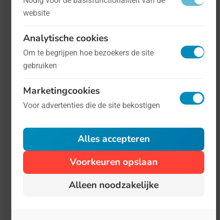
Nodig voor de basisfunctionaliteit van de
terroristen kan dat beamen. Zelfs de
website
organisatoren achter Wereld
Analytische cookies
Muggendag weten dat.
Om te begrijpen hoe bezoekers de site
gebruiken
Marketingcookies
Voor advertenties die de site bekostigen
Alles accepteren
Voorkeuren opslaan
Alleen noodzakelijke