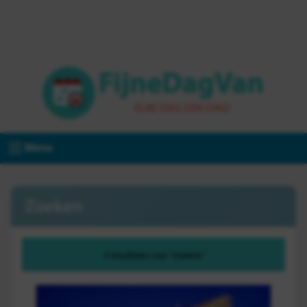
Menu
Zoeken
3 resultaten voor "malaria"