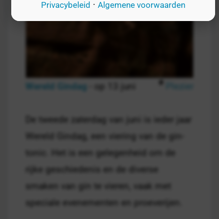
·
Privacybeleid
Algemene voorwaarden
Wereld Gindag
- op 13 juni
Plezier
De tweede zaterdag van juni is ieder jaar
Wereld Gindag, een viering van de gin-
tonic. Het is een gelegenheid om de
rijke geschiedenis en de diverse
smaken van gin te vieren, vaak met
speciale evenementen en proeverijen.