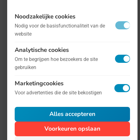
zoals een goede Dag Van betaamd.
Noodzakelijke cookies
Nodig voor de basisfunctionaliteit van de
website
Analytische cookies
Om te begrijpen hoe bezoekers de site
gebruiken
Marketingcookies
Voor advertenties die de site bekostigen
Wereld RSI-Dag
- op 28 maart
Gezondheid
Alles accepteren
Iedere jaar op de laatste dag van
Voorkeuren opslaan
februari is het de Internationale Dag