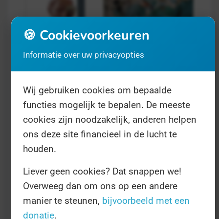
🍪 Cookievoorkeuren
Informatie over uw privacyopties
Wij gebruiken cookies om bepaalde
Internationale Dag van de
functies mogelijk te bepalen. De meeste
Fysiotherapeut
- op 8 september
cookies zijn noodzakelijk, anderen helpen
Gezondheid
ons deze site financieel in de lucht te
De Internationale Dag van de
houden.
Fysiotherapeut vindt ieder jaar plaats op
Liever geen cookies? Dat snappen we!
8 september. Het is een kans voor
Overweeg dan om ons op een andere
therapeuten om deze beroepsgroep
manier te steunen,
bijvoorbeeld met een
eens in het zonnetje te zetten, precies
donatie
.