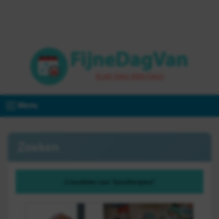
Menu
Zoeken
2 resultaten voor "fysiotherapeut"