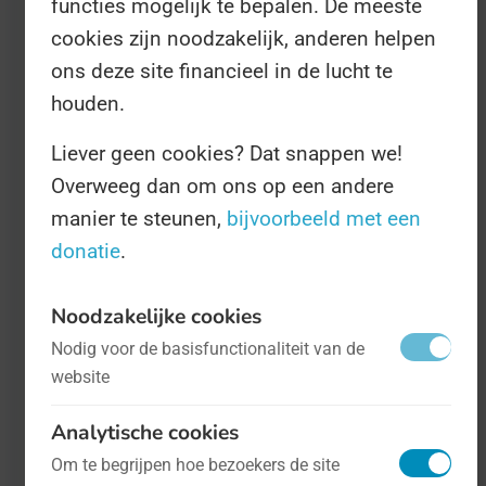
functies mogelijk te bepalen. De meeste
cookies zijn noodzakelijk, anderen helpen
ons deze site financieel in de lucht te
houden.
Liever geen cookies? Dat snappen we!
Categorie:
Overweeg dan om ons op een andere
Dieren
manier te steunen,
bijvoorbeeld met een
donatie
.
Waar gevierd:
Noodzakelijke cookies
Nationaal
Nodig voor de basisfunctionaliteit van de
website
Bron:
Analytische cookies
Deze website
Om te begrijpen hoe bezoekers de site