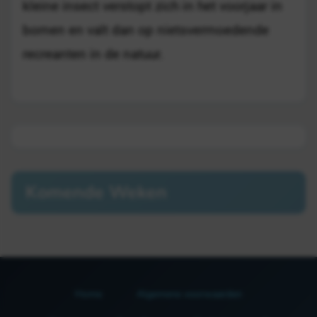
kleine insect verstopt zich in het voorjaar in
bomen en valt dan op nietsvermoedende
recreanten in de natuur.
Komende Weken
Home
Algemene voorwaarden