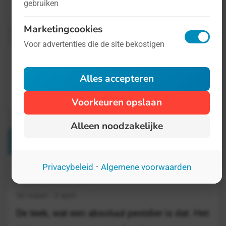
gebruiken
Marketingcookies
Voor advertenties die de site bekostigen
Alles accepteren
Voorkeuren opslaan
Alleen noodzakelijke
Verwante Weken
·
Privacybeleid
Algemene voorwaarden
Week van de Teek
30 maart - 3 april
De teek, wat een absoluut pestdier is dat. Het