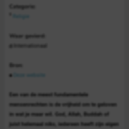
Categorie:
Religie
Waar gevierd:
Internationaal
Bron:
Deze website
Een van de meest fundamentele
mensenrechten is de vrijheid om te geloven
in wat je maar wil. God, Allah, Buddah of
juist helemaal niks, iedereen heeft zijn eigen