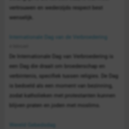
vertrouwen en wederzijds respect best
wenselijk.
Internationale Dag van de Verbroedering
4 februari
De Internationale Dag van Verbroedering is
een Dag die draait om broederschap en
verbintenis, specifiek tussen religies. De Dag
is bedoeld als een moment van bezinning,
zodat katholieken met protestanten kunnen
blijven praten en joden met moslims.
Wereld Gebedsdag