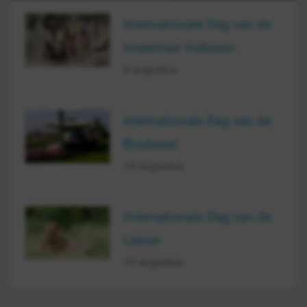
Internationale Dag van de
Inheemse Volkeren
9 augustus
Internationale Dag van de
Biodiesel
10 augustus
Internationale Dag van de
Leeuw
10 augustus