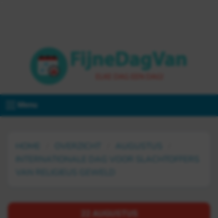
Menu
HOME
OVERZICHT
AUGUSTUS
INTERNATIONALE DAG VOOR SLACHTOFFERS
VAN RELIGIEUS GEWELD
22 AUGUSTUS