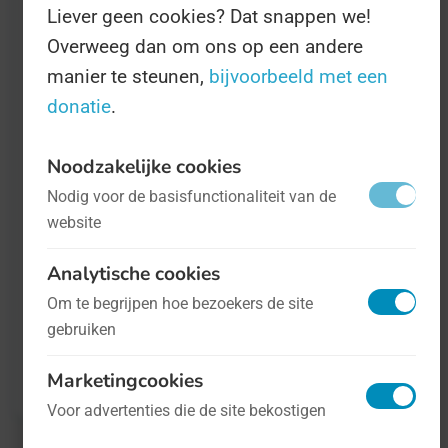
dus u kunt zelf wel invullen wat we die Dag
Liever geen cookies? Dat snappen we!
doen. Niet alleen staan we stil bij de
Overweeg dan om ons op een andere
manier te steunen,
bijvoorbeeld met een
slachtoffers, we herdenken ook manieren
donatie
.
waarop we zulk geweld in de toekomst
kunnen voorkomen en hoe we daar zelf een
Noodzakelijke cookies
steentje aan kunnen bijdragen. Het is vooral
Nodig voor de basisfunctionaliteit van de
een Dag waarop ook overheden nadenken
website
over het implementeren van wetten en regels
Analytische cookies
om deze rechten vast te leggen.
Om te begrijpen hoe bezoekers de site
gebruiken
Alle informatie over deze Dag is te vinden op
Marketingcookies
deze website van de VN
.
Voor advertenties die de site bekostigen