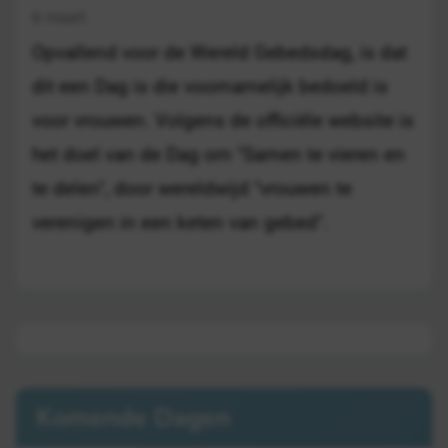
6 maart
Opvallend voor de Wereld Gebedsdag, is dat
dit een Dag is die voornamelijk bedoeld is
voor vrouwen. Volgens de officiële website is
het doel van de Dag om "Samen te vieren en
te delen", door wereldwijd "vrouwen te
verenigen in een keten van gebed".
Komende Dagen