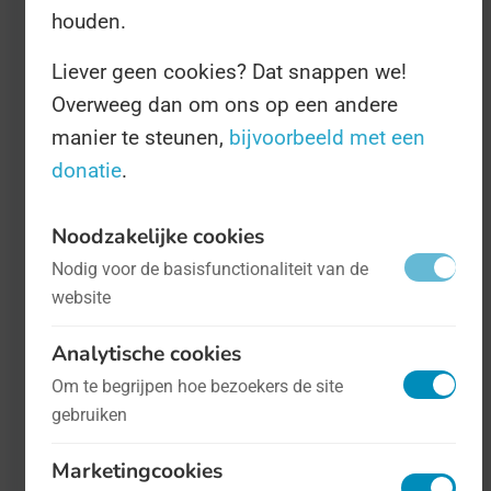
houden.
Liever geen cookies? Dat snappen we!
Overweeg dan om ons op een andere
manier te steunen,
bijvoorbeeld met een
donatie
.
Noodzakelijke cookies
Nodig voor de basisfunctionaliteit van de
website
Internationale Dag van de Schildklier
-
Analytische cookies
op 25 mei
Gezondheid
Om te begrijpen hoe bezoekers de site
gebruiken
Vraag ons om uit ons hoofd te vertellen
Marketingcookies
wat een schildklier precies doet en we