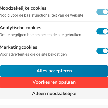
ternationale Dag ter Behoud van de Ozonlaag
- op 16
Noodzakelijke cookies
Nodig voor de basisfunctionaliteit van de website
 1987 werd door 26 landen tijdens de Conventie Van 
Analytische cookies
ns afgelopen moest zijn met het kapot maken van de 
Om te begrijpen hoe bezoekers de site gebruiken
schermlaag om de aarde heen die ons beschermt tegen
Marketingcookies
Voor advertenties die de site bekostigen
1
Alles accepteren
Voorkeuren opslaan
Alleen noodzakelijke
Algemene voorwaarden
Privacy
Over Ons
Cont