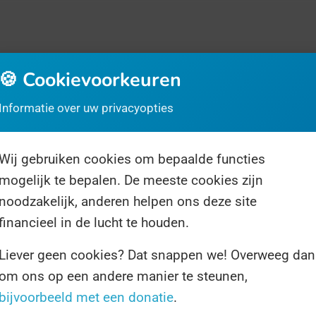
🍪 Cookievoorkeuren
Informatie over uw privacyopties
Wij gebruiken cookies om bepaalde functies
rrassingsdag
Over ons
Volg ons
mogelijk te bepalen. De meeste cookies zijn
noodzakelijk, anderen helpen ons deze site
financieel in de lucht te houden.
Liever geen cookies? Dat snappen we! Overweeg dan
om ons op een andere manier te steunen,
1 resultaat voor "ozonlaag"
bijvoorbeeld met een donatie
.