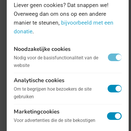
Liever geen cookies? Dat snappen we!
Overweeg dan om ons op een andere
manier te steunen,
bijvoorbeeld met een
donatie
.
Noodzakelijke cookies
Nodig voor de basisfunctionaliteit van de
Internationale Dag tegen Alzheimer
- op
website
21 september
Gezondheid
Analytische cookies
Op 21 september staan we ieder jaar stil
Om te begrijpen hoe bezoekers de site
gebruiken
bij mensen die aan Alzheimer lijden, een
ziekte die geheugenverlies veroorzaakt,
Marketingcookies
en die vooral bij ouderen voorkomt.
Voor advertenties die de site bekostigen