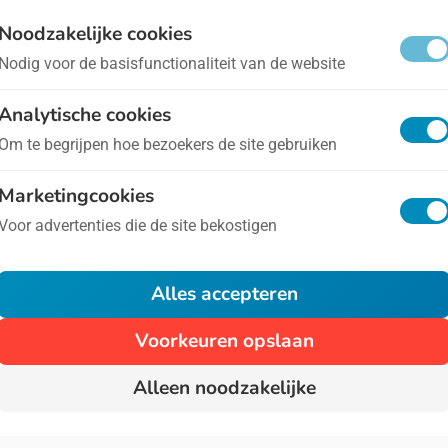
e Dag iets te vieren, dus ga daar snel heen! Of navig
Noodzakelijke cookies
Nodig voor de basisfunctionaliteit van de website
Analytische cookies
Om te begrijpen hoe bezoekers de site gebruiken
Marketingcookies
Voor advertenties die de site bekostigen
Alles accepteren
Voorkeuren opslaan
Alleen noodzakelijke
Algemene voorwaarden
Privacy
Over Ons
Cont