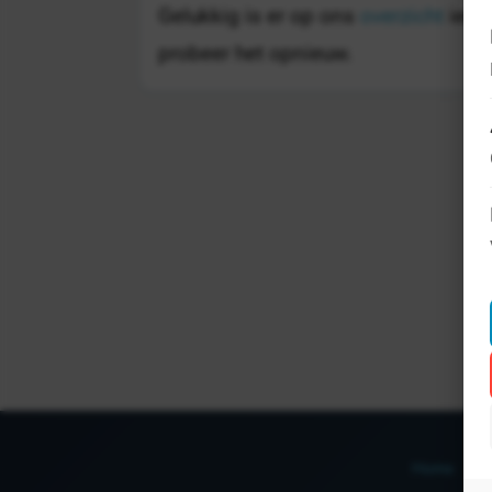
Gelukkig is er op ons
overzicht
ieder
probeer het opnieuw.
Home