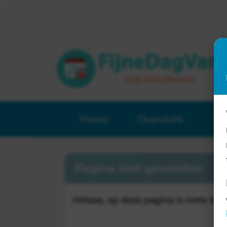
Home
Overzicht
Ve
Pagina niet gevonden
Helaas, op deze pagina is niets te b