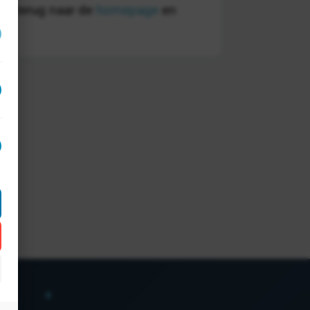
eer terug naar de
homepage
en
act