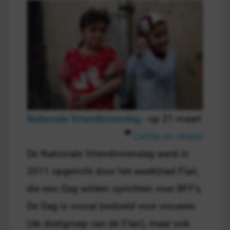
Nationale Vriendinnendag
- op 21 maart
Liefde en relatie
De Nationale Vriendinnendag werd in
2011 opgericht door het weekblad Flair,
die een Dag wilden oprichten voor BFF's.
De Dag is vooral bedoeld voor vrouwen
(de doelgroep van de Flair), maar ook