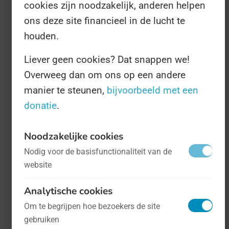
cookies zijn noodzakelijk, anderen helpen
Internationale Dag van de Vrouwelijke
ons deze site financieel in de lucht te
Hygiëne
- op 28 mei
Gezondheid
houden.
Liever geen cookies? Dat snappen we!
Er heerst nog steeds een groot taboe op
Overweeg dan om ons op een andere
menstruatie. Zeker in wat minder
manier te steunen,
bijvoorbeeld met een
progressieve landen is de
donatie
.
lichaamsfunctie iets waar vrouwen niet
over (mogen) praten, en dat leidt tot een
Noodzakelijke cookies
significant slechtere gezondheid.
Nodig voor de basisfunctionaliteit van de
website
Analytische cookies
Om te begrijpen hoe bezoekers de site
gebruiken