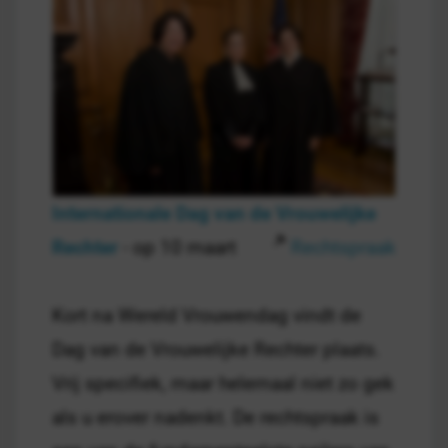
Internationale Dag van de Vrouwelijke
Rechter
- op 10 maart
Rechtspraak
Kort na Wereld Vrouwendag vindt de
Dag van de Vrouwelijke Rechter plaats.
Vrij specifiek, maar helemaal niet zo gek
als u erover nadenkt. De rechtspraak is