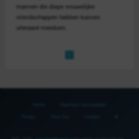
mannen die diepe vrouwelijke
vriendschappen hebben kunnen
uiteraard meedoen.
1
Home
Algemene voorwaarden
Privacy
Over Ons
Contact
2007 - 2026 -
www.fijnedagvan.nl
is een website van Fijne Dag Van