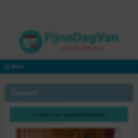
Menu
Zoeken
4 resultaten voor "vrouwelijke 20diplomaat"