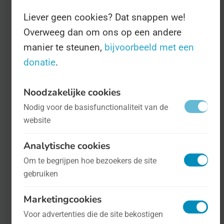
Liever geen cookies? Dat snappen we!
Overweeg dan om ons op een andere
manier te steunen,
bijvoorbeeld met een
donatie
.
Noodzakelijke cookies
Wereld Myotonische Distrofiedag
- op
Nodig voor de basisfunctionaliteit van de
15 september
Gezondheid
website
Analytische cookies
Een aantal internationale organisaties,
Om te begrijpen hoe bezoekers de site
waaronder Nederland MD (Nederland)
gebruiken
en VSN hebben 15 september
Marketingcookies
uitgeroepen tot Wereld Myotonische
Voor advertenties die de site bekostigen
Distrofiedag, afgekort Wereld MD-Dag.