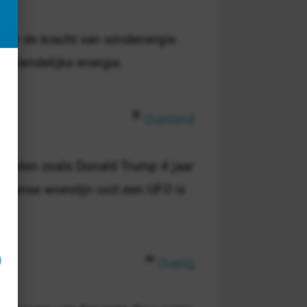
over de kracht van windenergie.
uvriendelijke energie.
Overheid
bielen zoals Donald Trump 4 jaar
kaanse woestijn ooit een UFO is
Overig