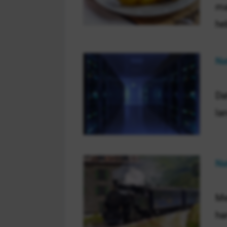
ma
he
Na
Da
la
Na
Me
ha