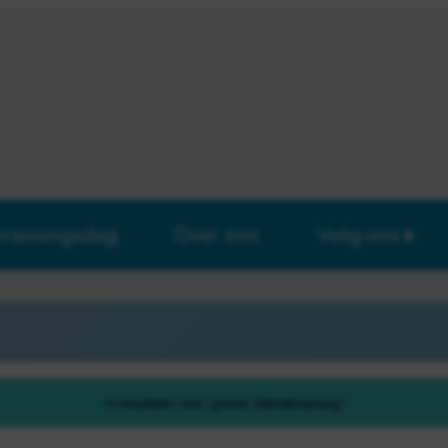
rrassingsdag
Over ons
Volg ons
10 resultaten voor "groene 20kinderopvang"