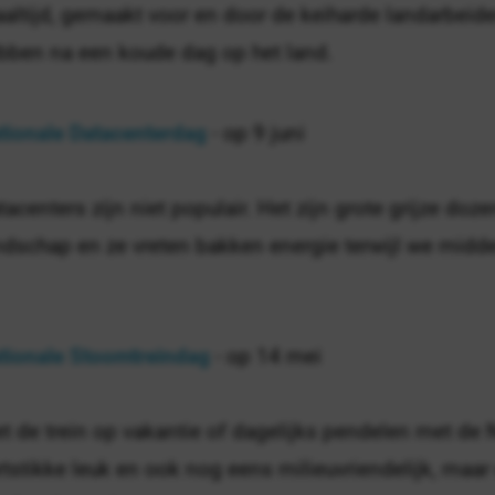
altijd, gemaakt voor en door de keiharde landarbeid
bben na een koude dag op het land.
tionale Datacenterdag
- op 9 juni
tacenters zijn niet populair. Het zijn grote grijze doz
ndschap en ze vreten bakken energie terwijl we midden
tionale Stoomtreindag
- op 14 mei
t de trein op vakantie of dagelijks pendelen met d
rtstikke leuk en ook nog eens milieuvriendelijk, maar