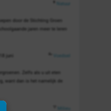
Natuur
oepen door de Stichting Groen
choolgaande jaren meer te leren
18 juni
Voedsel
groenen. Zelfs als u uit eten
rg, want dan is het namelijk de
Milieu