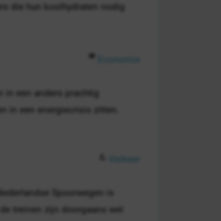
ers die hun koolhydraten nodig
Economie
en in een anders prachtig
 in een energiecrisis zitten.
Verkeer
e Nederlandse Spoorwegen is
 de treinen zijn doorgaans wel