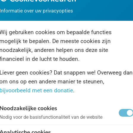
Informatie over uw privacyopties
 Internationale Dag van de Wind is een Dag die gaat 
urzaamheid, daar draait het om. Groene stroom, milie
Wij gebruiken cookies om bepaalde functies
mogelijk te bepalen. De meeste cookies zijn
noodzakelijk, anderen helpen ons deze site
reld Onthullingsdag
- op 8 juli
financieel in de lucht te houden.
looft u in de groene mannetjes? Dat complete randde
Liever geen cookies? Dat snappen we! Overweeg dan
om ons op een andere manier te steunen,
ng geheim kunnen houden dat er ergens in een Ameri
bijvoorbeeld met een donatie
.
crasht?
Noodzakelijke cookies
reld UFO-Dag
- op 2 juli
Nodig voor de basisfunctionaliteit van de website
Analytische cookies