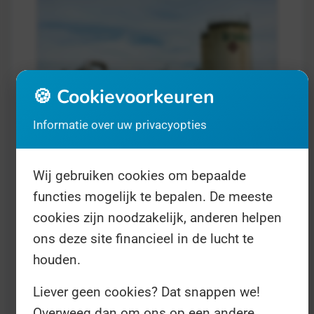
🍪 Cookievoorkeuren
Informatie over uw privacyopties
Dag van de Chemische Logistiek
- op 28
september
Economie
Wij gebruiken cookies om bepaalde
functies mogelijk te bepalen. De meeste
Met de huidige klimaatproblemen
cookies zijn noodzakelijk, anderen helpen
ons deze site financieel in de lucht te
rondom stikstofuitstoot en een rap
houden.
verzengende aarde is de chemische
industrie nou niet bepaald een populaire
Liever geen cookies? Dat snappen we!
sector. Maar tegelijkertijd is dit 'één van
Overweeg dan om ons op een andere