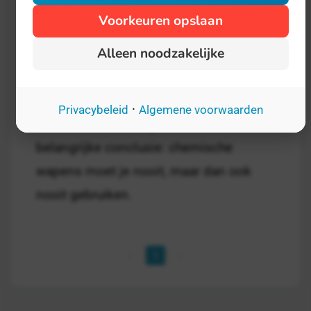
Internationale Dag voor Slachtoffers
Voorkeuren opslaan
van Chemische Wapens
- op 30
Alleen noodzakelijke
november
Overig
Na de horrors van de loopgraven in de
·
Privacybeleid
Algemene voorwaarden
Eerste Wereldoorlog trok de wereld een
belangrijke conclusie: chemische
wapens moet je nooit, maar dan ook
nooit gebruiken.
1