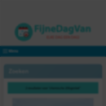
Menu
Zoeken
2 resultaten voor "chemische 20logistiek"