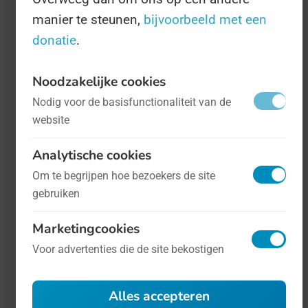
manier te steunen,
bijvoorbeeld met een
de belangrijkste sectoren van onze
donatie
.
economie', schrijft de
branchevereniging, die vooral hamert op
Noodzakelijke cookies
de export en het belang voor de gehele
Nodig voor de basisfunctionaliteit van de
Nederlandse industrie in het algemeen.
website
Analytische cookies
Om te begrijpen hoe bezoekers de site
gebruiken
Marketingcookies
Voor advertenties die de site bekostigen
Alles accepteren